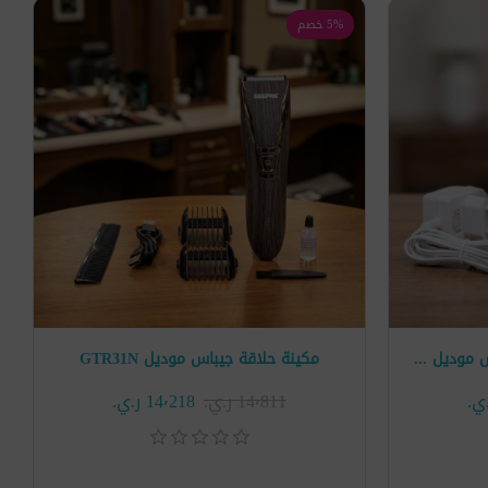
5% خصم
مكينة ازالة الشعر النسائية جيباس موديل GL8679
مكينة حلاقة جيباس موديل GTR31N
14٬811 ر.ي.‏
14٬218 ر.ي.‏