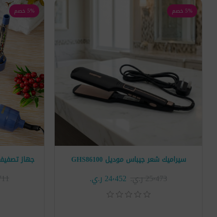
5% خصم
5% خصم
سيراميك شعر جيباس موديل GHS86100
25٬473 ر.ي.‏
24٬452 ر.ي.‏
34٬711