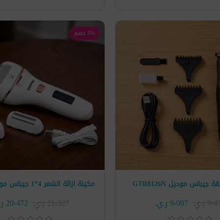
5% خصم
 جيباس موديل GTR8126N
9 ر.ي.‏
9٬097 ر.ي.‏
21٬327 ر.ي.‏
20٬472 ر.ي.‏