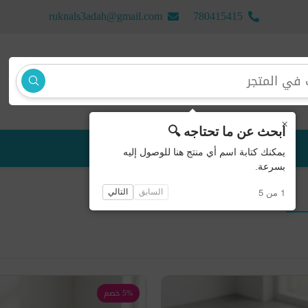
ruknals3adah@gmail.com
780415415
×
ابحث عن ما تحتاجه 🔍
منتجات جديدة
يمكنك كتابة اسم أي منتج هنا للوصول إليه
بسرعة.
1 من 5
السابق
التالي
5% خصم