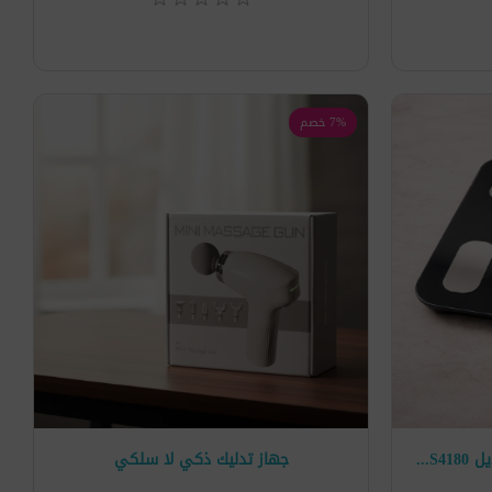
7% خصم
ميزان شخصي رقمي جيباس موديل GBS4180
جهاز تدليك ذكي لا سلكي