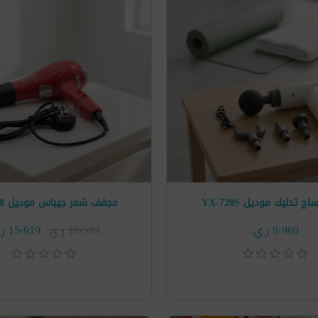
 تدليك موديل YX-720S
مجفف شعر جيباس موديل GH8078
9٬960 ر.ي.‏
16٬583 ر.ي.‏
15٬919 ر.ي.‏