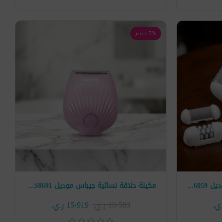
5% خصم
مكينة ازالة الشعر 4*1 جيباس موديل GLS86059
مكينة حلاقة نسائية جيباس موديل GLS8691
16٬583 ر.ي.‏
15٬919 ر.ي.‏