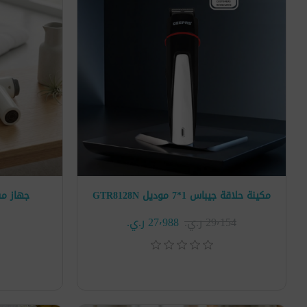
مكينة حلاقة جيباس 1*7 موديل GTR8128N
جهاز مساج
29٬154 ر.ي.‏
27٬988 ر.ي.‏