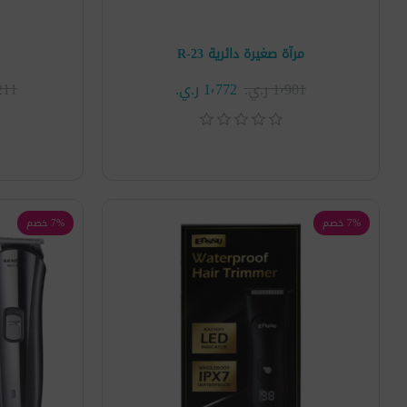
مرآة صغيرة دائرية R-23
1٬901 ر.ي.‏
1٬772 ر.ي.‏
81٬211
7% خصم
7% خصم