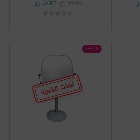
14٬666 ر.ي.‏
13٬687 ر.ي.‏
7% خصم
نفذت الكمية