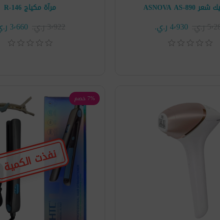
 ASNOVA AS-890
مرآة مكياج R-146
5 ر.ي.‏
4٬930 ر.ي.‏
3٬922 ر.ي.‏
3٬660 ر.ي.‏
7% خصم
نفذت الكمية