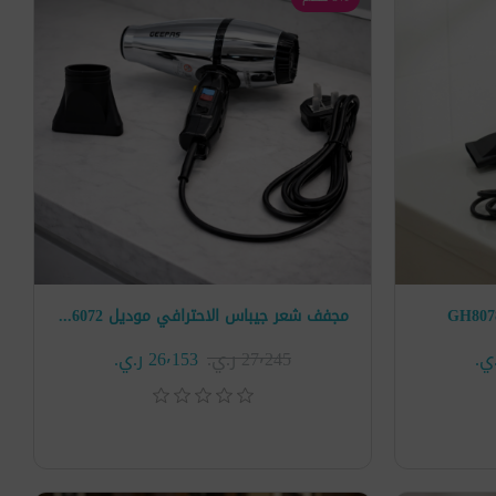
مجفف شعر جيباس الاحترافي موديل GHD86072
27٬245 ر.ي.‏
26٬153 ر.ي.‏