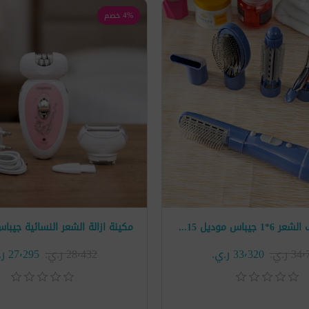
4% خصم
جهاز تصفيف الشعر 6*1 جيباس موديل GH715
 ر.ي.‏
33٬320 ر.ي.‏
28٬432 ر.ي.‏
27٬295 ر.ي.‏