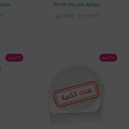
سيراميك شعر بوما BM-830
سيراميك شعر
12٬300 ر.ي.‏
9٬200 ر.ي.‏
٬283
7% خصم
7% خصم
نفذت الكمية