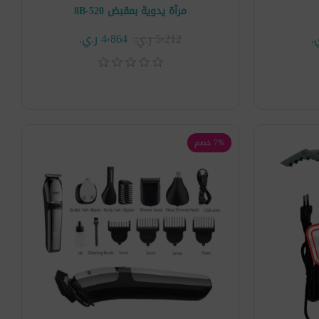
مرآة يدوية بمقبض 520-8B
5٬212 ر.ي.‏
4٬864 ر.ي.‏
7% خصم