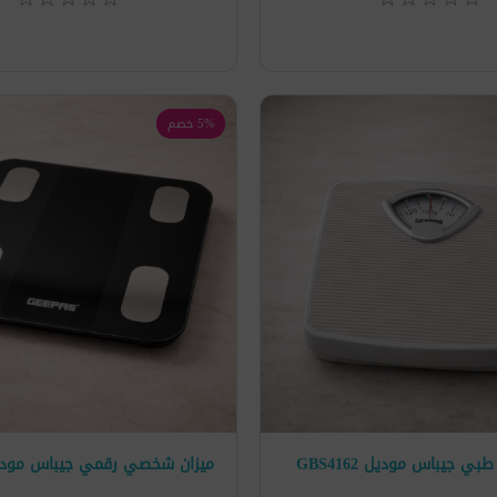
5% خصم
بي جيباس موديل GBS4162