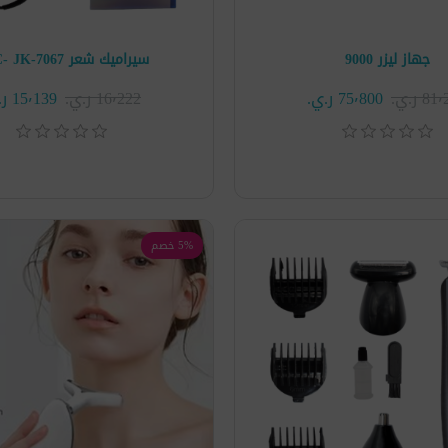
جهاز ليزر 9000
سيراميك شعر HTC- JK-7067
 ر.ي.‏
75٬800 ر.ي.‏
16٬222 ر.ي.‏
15٬139 ر.ي.‏
5% خصم