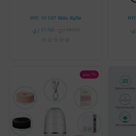
ماكينة حلاقة HTC AT-1327
19٬015 ر.ي.‏
17٬745 ر.ي.‏
7% خصم