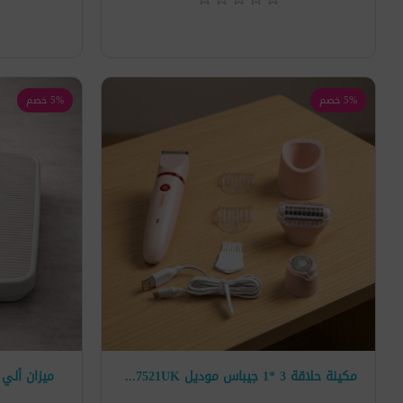
5% خصم
5% خصم
مكينة حلاقة 3 *1 جيباس موديل GLS57521UK
ميزان ألي ط