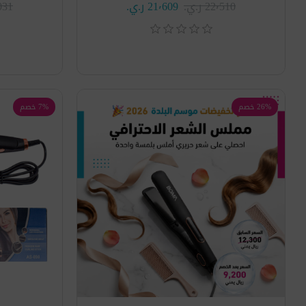
22٬510 ر.ي.‏
21٬609 ر.ي.‏
13٬031
26% خصم
7% خصم