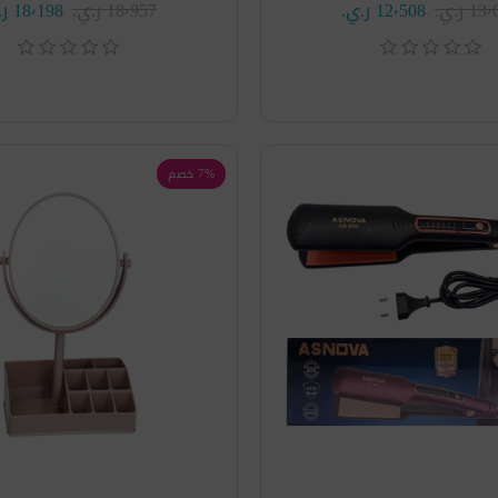
 ر.ي.‏
12٬508 ر.ي.‏
18٬957 ر.ي.‏
18٬198 ر.ي.‏
7% خصم