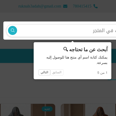
ruknals3adah@gmail.com
780415415
×
ابحث عن ما تحتاجه 🔍
منتجات جديدة
يمكنك كتابة اسم أي منتج هنا للوصول إليه
بسرعة.
1 من 5
السابق
التالي
جديد