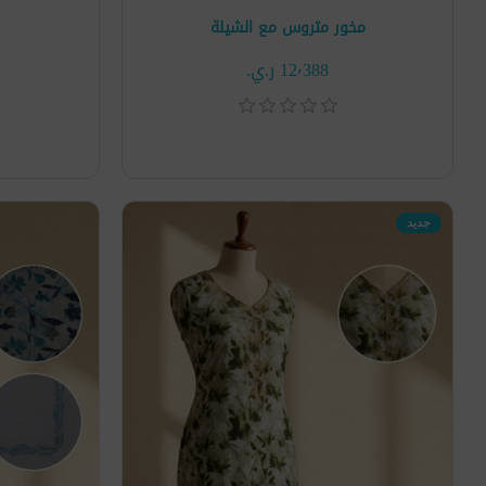
مخور متروس مع الشيلة
12٬388 ر.ي.‏
جديد