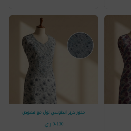
مخور حرير اندنوسي لول مع فصوص
9٬130 ر.ي.‏