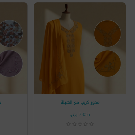
مخور كريب مع الشيلة
م
7٬055 ر.ي.‏