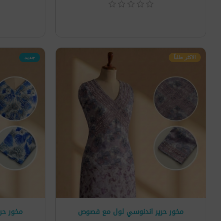
الاكثر طلباً
جديد
مخور حرير اندنوسي لول مع فصوص
مخور حر