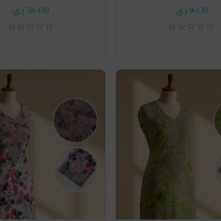
9٬130 ر.ي.‏
58٬100 ر.ي.‏