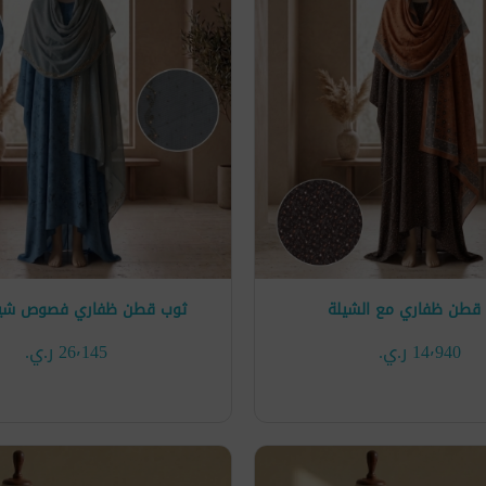
قطن ظفاري مع الشيلة
ثوب قطن ظفاري فصوص شي
14٬940 ر.ي.‏
26٬145 ر.ي.‏