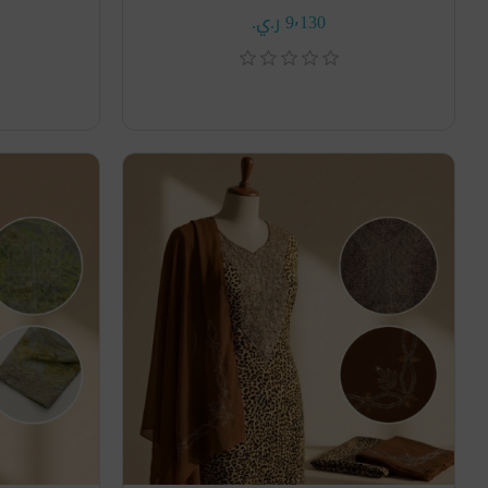
9٬130 ر.ي.‏