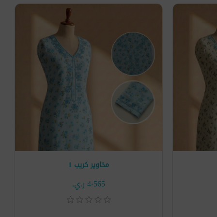
مخاوير كريب 1
4٬565 ر.ي.‏