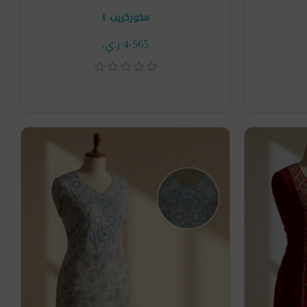
مخوركريب 1
4٬565 ر.ي.‏