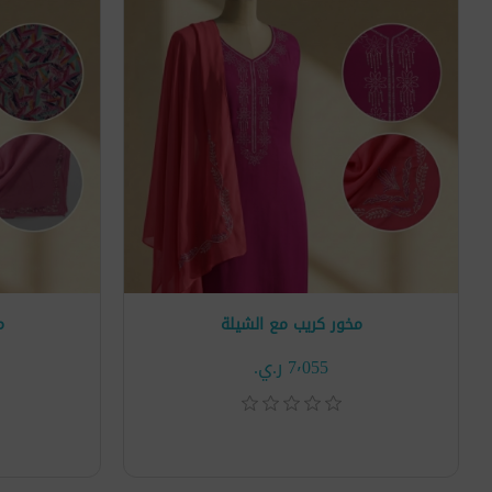
مخور كريب مع الشيلة
م
7٬055 ر.ي.‏