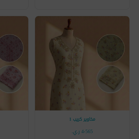
مخاوير كريب 1
4٬565 ر.ي.‏