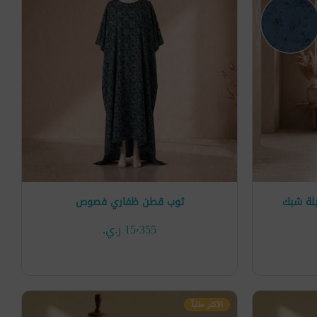
لة شبك
ثوب قطن ظفاري فصوص
15٬355 ر.ي.‏
الاكثر طلباً