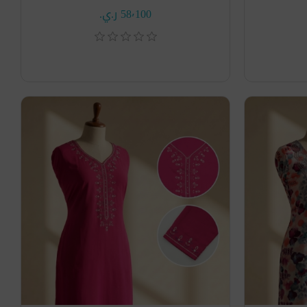
58٬100 ر.ي.‏