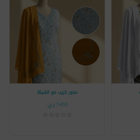
مخور كريب مع الشيلة
7٬055 ر.ي.‏