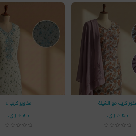
خور كريب مع الشيلة
مخاوير كريب 1
7٬055 ر.ي.‏
4٬565 ر.ي.‏