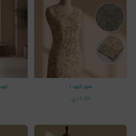
مخور كريب 1
ثوب 
5٬395 ر.ي.‏