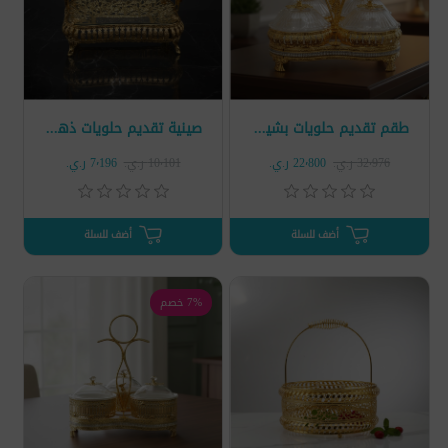
طقم تقديم حلويات بشيال ذهبي 4 خانات
صينية تقديم حلويات ذهبية
32٬976 ر.ي.‏
22٬800 ر.ي.‏
10٬101 ر.ي.‏
7٬196 ر.ي.‏
أضف للسلة
أضف للسلة
7% خصم