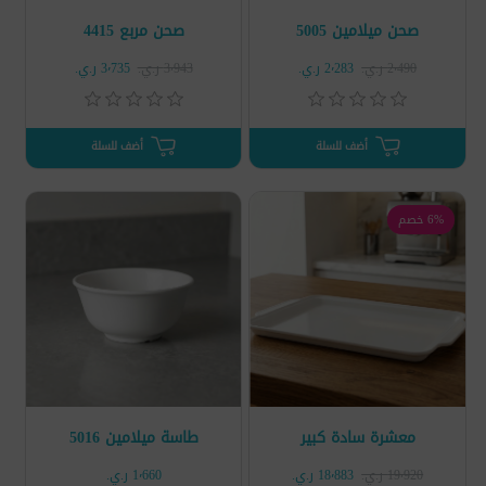
صحن ميلامين 5005
صحن مربع 4415
2٬490 ر.ي.‏
2٬283 ر.ي.‏
3٬943 ر.ي.‏
3٬735 ر.ي.‏
أضف للسلة
أضف للسلة
6% خصم
معشرة سادة كبير
طاسة ميلامين 5016
19٬920 ر.ي.‏
18٬883 ر.ي.‏
1٬660 ر.ي.‏