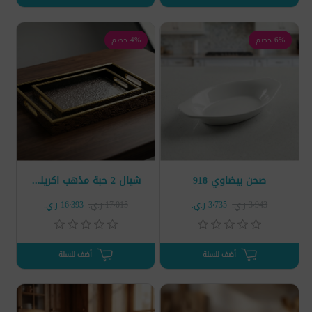
6% خصم
4% خصم
صحن بيضاوي 918
شيال 2 حبة مذهب اكريليك مموج
3٬943 ر.ي.‏
3٬735 ر.ي.‏
17٬015 ر.ي.‏
16٬393 ر.ي.‏
أضف للسلة
أضف للسلة