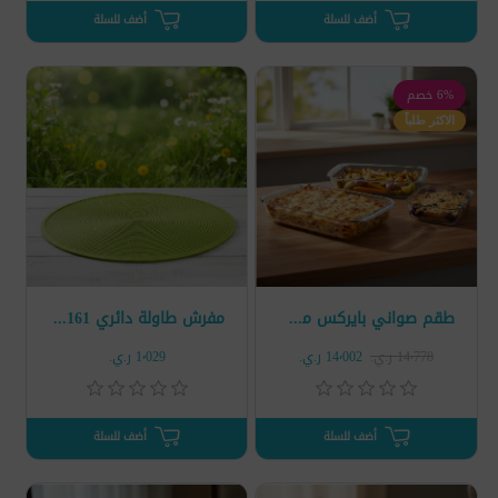
أضف للسلة
أضف للسلة
6% خصم
الاكثر طلباً
طقم صواني بايركس مستطيلة 3 قطع
مفرش طاولة دائري 61161-2
14٬778 ر.ي.‏
14٬002 ر.ي.‏
1٬029 ر.ي.‏
أضف للسلة
أضف للسلة