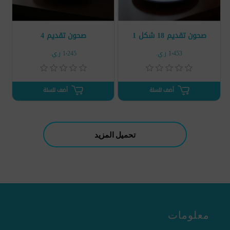
صحون تقديم 18 شكل 1
صحون تقديم 4
1٬453 ر.ي.‏
1٬245 ر.ي.‏
أضف للسلة
أضف للسلة
تحميل المزيد
معلومات