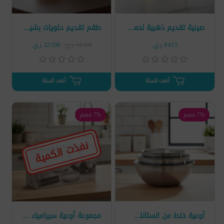
صينية تقديم ذهبية لحمل الكاسات
طقم تقديم حلويات بشيال ذهبي 3 خانات
8٬815 ر.ي.‏
34٬926 ر.ي.‏
32٬598 ر.ي.‏
أضف للسلة
أضف للسلة
7% خصم
7% خصم
نفذت الكمية
أوعية خلط من الستانلس استيل 3 قطع
مجموعة أوعية سيراميك 10 قطع