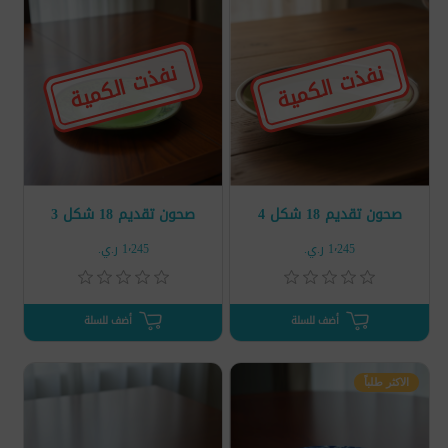
نفذت الكمية
نفذت الكمية
صحون تقديم 18 شكل 4
صحون تقديم 18 شكل 3
1٬245 ر.ي.‏
1٬245 ر.ي.‏
أضف للسلة
أضف للسلة
الاكثر طلباً