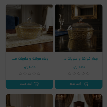
وعاء فواكة و حلويات مذهب مع غطاء وسط
وعاء فواكة و حلويات مذهب مع غطاء كبير
4٬565 ر.ي.‏
6٬225 ر.ي.‏
أضف للسلة
أضف للسلة