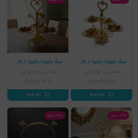
سلة حلويات ذهبية 4 خانات جديد
سلة حلويات ذهبية 3 خانات جديد
29٬747 ر.ي.‏
27٬764 ر.ي.‏
17٬762 ر.ي.‏
16٬579 ر.ي.‏
أضف للسلة
أضف للسلة
31% خصم
29% خصم