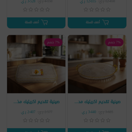
12٬450 ر.ي.‏
12٬035 ر.ي.‏
4٬150 ر.ي.‏
3٬528 ر.ي.‏
أضف للسلة
أضف للسلة
7% خصم
7% خصم
صينية تقديم اكريليك مدور موديل LUXCW-192
صينية تقديم اكريليك مذهب كريستال موديل LUXCW-198
3٬685 ر.ي.‏
3٬440 ر.ي.‏
2٬577 ر.ي.‏
2٬407 ر.ي.‏