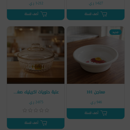
1٬627 ر.ي.‏
1٬212 ر.ي.‏
أضف للسلة
أضف للسلة
جديد
معاجن 101
علبة حلويات اكريليك صغير سادة
946 ر.ي.‏
2٬075 ر.ي.‏
أضف للسلة
أضف للسلة