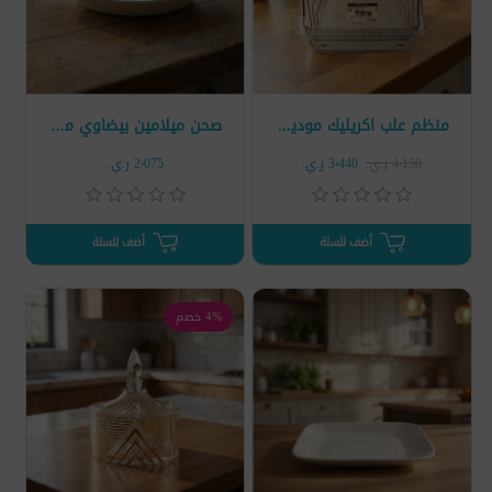
منظم علب اكريليك موديل L-00498
صحن ميلامين بيضاوي موديل WT719
4٬150 ر.ي.‏
3٬440 ر.ي.‏
2٬075 ر.ي.‏
أضف للسلة
أضف للسلة
4% خصم