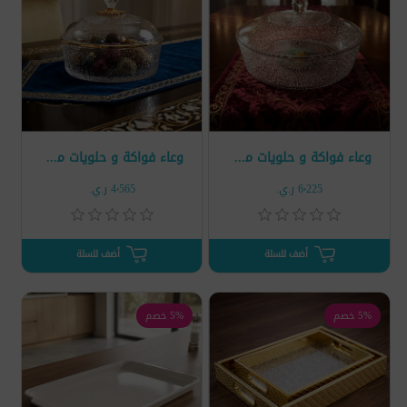
وعاء فواكة و حلويات محبب مع غطاء كبير
وعاء فواكة و حلويات محبب مع غطاء وسط
6٬225 ر.ي.‏
4٬565 ر.ي.‏
أضف للسلة
أضف للسلة
5% خصم
5% خصم