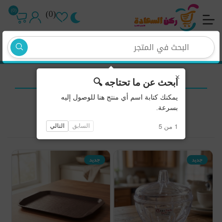
(0)
(0)
تسجيل جديد
تسجيل دخول
صواني تقديم
×
ابحث عن ما تحتاجه 🔍
يمكنك كتابة اسم أي منتج هنا للوصول إليه
الرئيسية
/
مستلزمات منزلية
/
صواني تقديم
بسرعة.
1 من 5
السابق
التالي
جديد
جديد