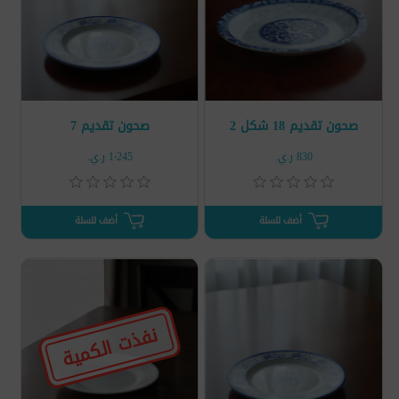
صحون تقديم 18 شكل 2
صحون تقديم 7
830 ر.ي.‏
1٬245 ر.ي.‏
أضف للسلة
أضف للسلة
نفذت الكمية