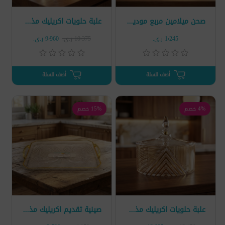
صحن ميلامين مربع موديل WT712
علبة حلويات اكريليك مذهب صغير موديل LUXCW-343
1٬245 ر.ي.‏
10٬375 ر.ي.‏
9٬960 ر.ي.‏
أضف للسلة
أضف للسلة
4% خصم
15% خصم
علبة حلويات اكريليك مذهب كبير موديل LUXCW-344
صينية تقديم اكريليك مذهب موديل LUXCW-193