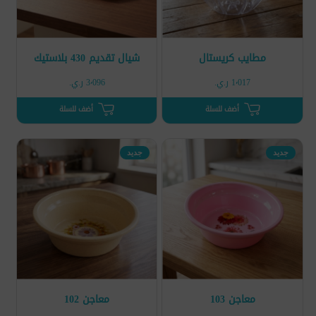
مطايب كريستال
شيال تقديم 430 بلاستيك
1٬017 ر.ي.‏
3٬096 ر.ي.‏
أضف للسلة
أضف للسلة
جديد
جديد
معاجن 103
معاجن 102