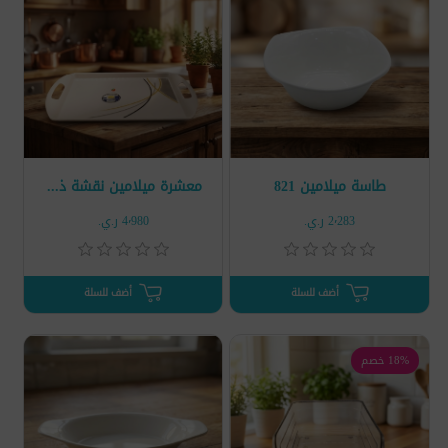
طاسة ميلامين 821
معشرة ميلامين نقشة ذهبي D2655
2٬283 ر.ي.‏
4٬980 ر.ي.‏
أضف للسلة
أضف للسلة
18% خصم