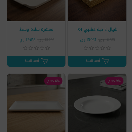
شيال 2 حبة خشبي X4
معشرة سادة وسط
16٬633 ر.ي.‏
15٬965 ر.ي.‏
13٬280 ر.ي.‏
12٬658 ر.ي.‏
أضف للسلة
أضف للسلة
9% خصم
6% خصم