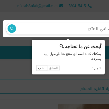
ruknals3adah@gmail.com
780415415
×
ابحث عن ما تحتاجه 🔍
منتجات جديدة
يمكنك كتابة اسم أي منتج هنا للوصول إليه
بسرعة.
1 من 5
السابق
التالي
لا لتفتيح المسام