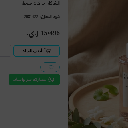
الشركة:
ماركات منوعة
كود المخزن:
2081422
15٬496 ر.ي.‏
−
أضف للسلة
مشاركة عبر واتساب