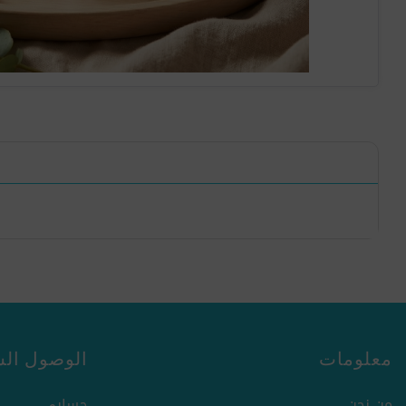
معلومات
الوصول الس
من نحن
حسابي