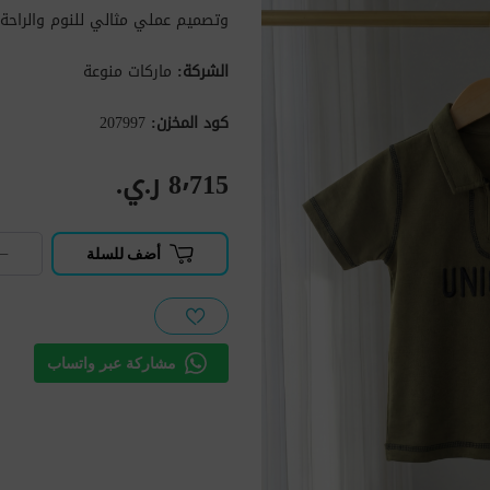
وتصميم عملي مثالي للنوم والراحة ا
الشركة:
ماركات منوعة
كود المخزن:
207997
8٬715 ر.ي.‏
−
أضف للسلة
مشاركة عبر واتساب