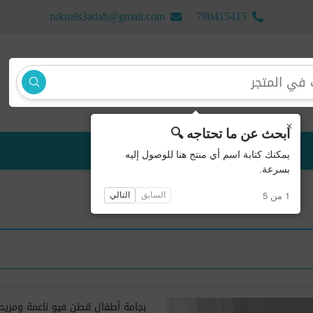
ruknals3adah@gmail.com
780415415
×
ابحث عن ما تحتاجه 🔍
منتجات جديدة
يمكنك كتابة اسم أي منتج هنا للوصول إليه
بسرعة.
1 من 5
السابق
التالي