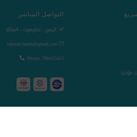
ريع
التواصل المباشر
اليمن - حضرموت - المكلا
ruknals3adah@gmail.com
Phone: 780415415
 مؤخرا
nopCommerce
Powered by