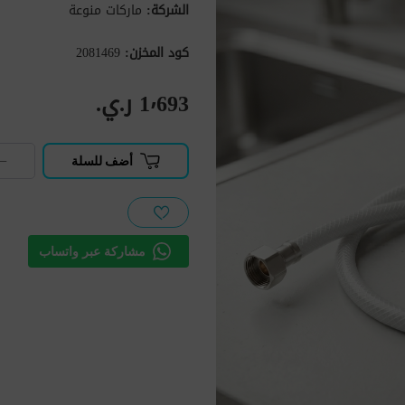
الشركة:
ماركات منوعة
كود المخزن:
2081469
1٬693 ر.ي.‏
−
أضف للسلة
مشاركة عبر واتساب