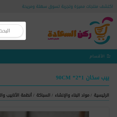
اكتشف منتجات مميزة وتجربة تسوق سهلة ومريحة
الأقسام
بيب سخان 90CM *2*1
الرئيسية
/
مواد البناء والإنشاء
/
السباكة
/
أنظمة الأنابيب وال