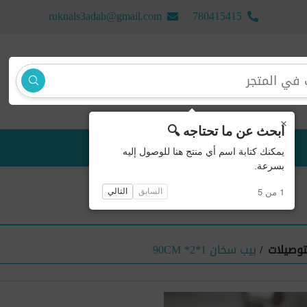
ruknals3adah@gmail.com
780415415
×
ابحث عن ما تحتاجه 🔍
منتجات جديدة
يمكنك كتابة اسم أي منتج هنا للوصول إليه
بسرعة.
1 من 5
السابق
التالي
توصيلات
/
بيب سخان 90CM *2*1