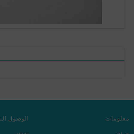
معلومات
الوصول الس
من نحن
حسابي