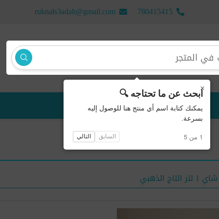
ruknals3adah@gmail.com
780415415
×
ابحث عن ما تحتاجه 🔍
منتجات جديدة
يمكنك كتابة اسم أي منتج هنا للوصول إليه
بسرعة.
1 من 5
السابق
التالي
ر التاج الذهبي