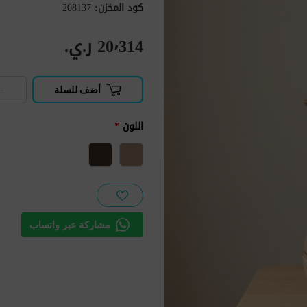
كود المخزن:
208137
20٬314 ر.ي.‏
−
أضف للسلة
اللون
*
مشاركة عبر واتساب