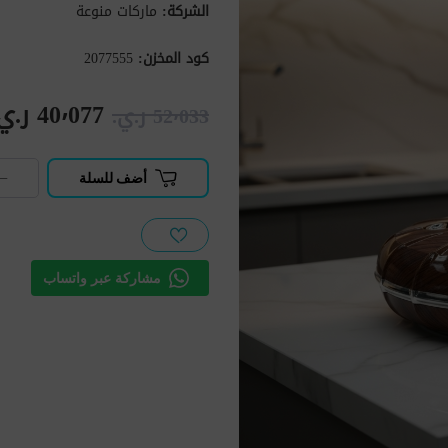
الشركة:
ماركات منوعة
كود المخزن:
2077555
40٬077 ر.ي.‏
52٬033 ر.ي.‏
−
أضف للسلة
مشاركة عبر واتساب