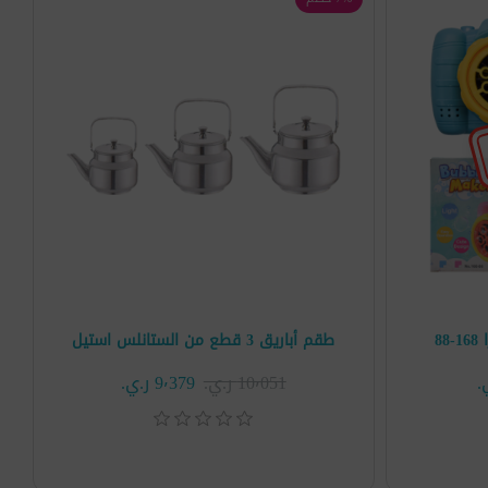
8
طقم أباريق 3 قطع من الستانلس استيل
10٬051 ر.ي.‏
9٬379 ر.ي.‏