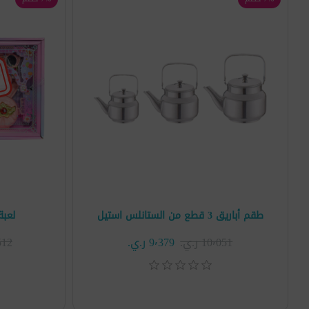
طقم أباريق 3 قطع من الستانلس استيل
لعبة
10٬051 ر.ي.‏
9٬379 ر.ي.‏
3٬512