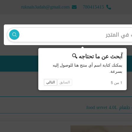
ruknals3adah@gmail.com
780415415
×
ابحث عن ما تحتاجه 🔍
منتجات جديدة
يمكنك كتابة اسم أي منتج هنا للوصول إليه
بسرعة.
1 من 5
السابق
التالي
food servet 4.