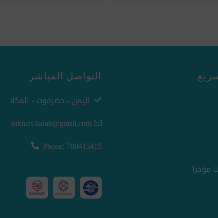
ريع
التواصل المباشر
اليمن - حضرموت - المكلا
ruknals3adah@gmail.com
Phone: 780415415
 مؤخرا