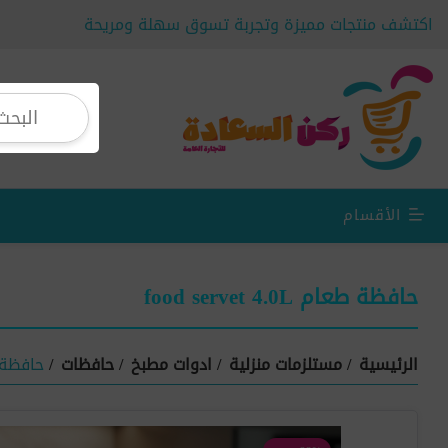
اكتشف منتجات مميزة وتجربة تسوق سهلة ومريحة
الأقسام
حافظة طعام food servet 4.0L
الرئيسية
/
مستلزمات منزلية
/
ادوات مطبخ
/
حافظات
/
حافظة طعام 0L