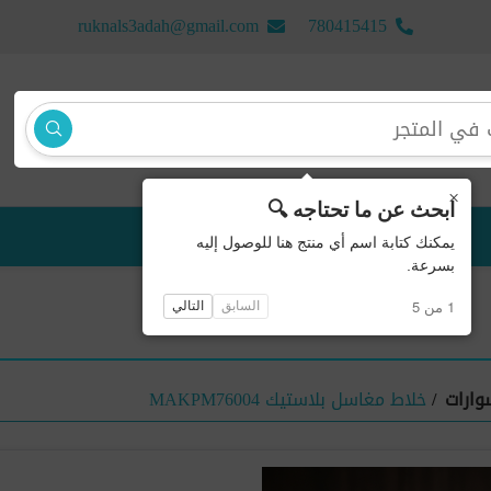
ruknals3adah@gmail.com
780415415
×
ابحث عن ما تحتاجه 🔍
منتجات جديدة
يمكنك كتابة اسم أي منتج هنا للوصول إليه
بسرعة.
1 من 5
السابق
التالي
وارات
/
خلاط مغاسل بلاستيك MAKPM76004