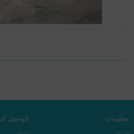
معلومات
الوصول الس
من نحن
حسابي