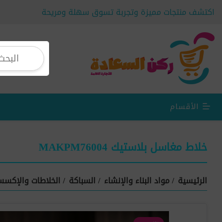
اكتشف منتجات مميزة وتجربة تسوق سهلة ومريحة
الأقسام
خلاط مغاسل بلاستيك MAKPM76004
الرئيسية
/
مواد البناء والإنشاء
/
السباكة
/
الخلاطات والإكسس