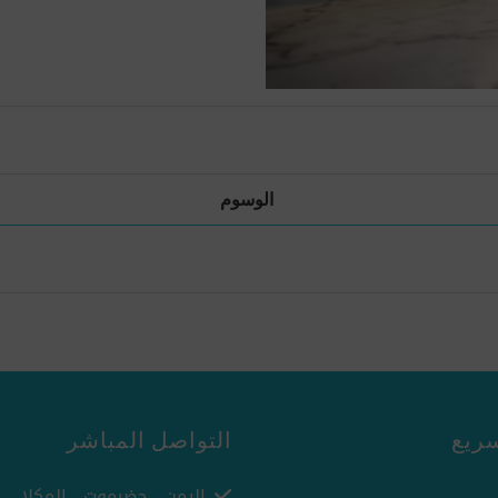
الوسوم
ريع
التواصل المباشر
اليمن - حضرموت - المكلا