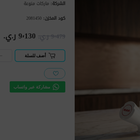
الشركة:
ماركات منوعة
كود المخزن:
2081450
9٬130 ر.ي.‏
9٬479 ر.ي.‏
−
أضف للسلة
مشاركة عبر واتساب