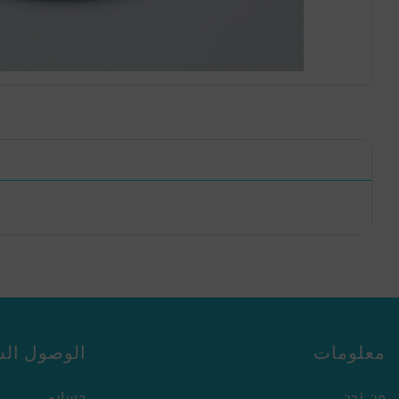
معلومات
الوصول الس
من نحن
حسابي