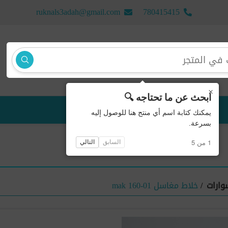
ruknals3adah@gmail.com
780415415
×
ابحث عن ما تحتاجه 🔍
منتجات جديدة
يمكنك كتابة اسم أي منتج هنا للوصول إليه
بسرعة.
1 من 5
السابق
التالي
وارات
/
خلاط مغاسل mak 160-01