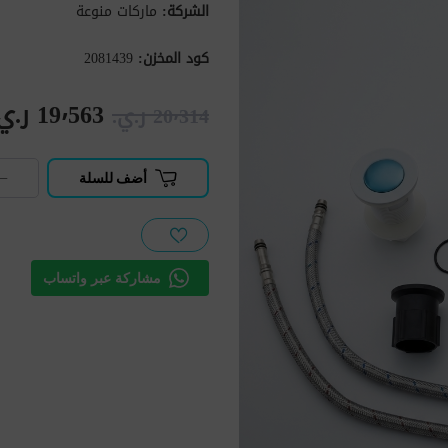
الشركة:
ماركات منوعة
كود المخزن:
2081439
19٬563 ر.ي.‏
20٬314 ر.ي.‏
−
أضف للسلة
مشاركة عبر واتساب