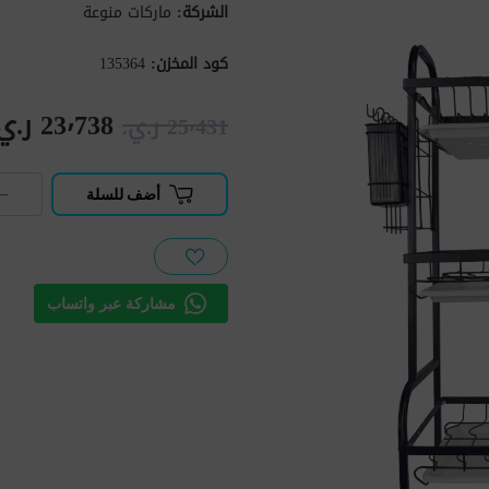
الشركة:
ماركات منوعة
كود المخزن:
135364
23٬738 ر.ي.‏
25٬431 ر.ي.‏
−
أضف للسلة
مشاركة عبر واتساب