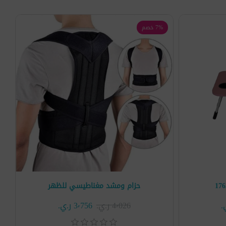
7% خصم
حزام ومشد مغناطيسي للظهر
4٬026 ر.ي.‏
3٬756 ر.ي.‏