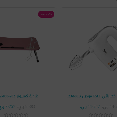
7% خصم
RAF موديل R.6680B
طاولة كمبيوتر 282-093-1762
1 ر.ي.‏
11٬247 ر.ي.‏
9٬383 ر.ي.‏
8٬757 ر.ي.‏