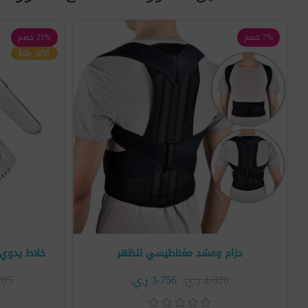
7% خصم
21% خصم
الاكثر طلباً
حزام ومشد مغناطيسي للظهر
خلاط يدوي كهربائي 
4٬026 ر.ي.‏
3٬756 ر.ي.‏
4٬205