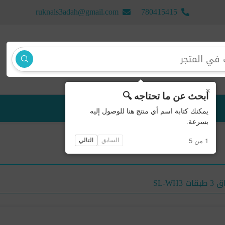
ruknals3adah@gmail.com
780415415
×
ابحث عن ما تحتاجه 🔍
منتجات جديدة
يمكنك كتابة اسم أي منتج هنا للوصول إليه
بسرعة.
1 من 5
السابق
التالي
SL-WH