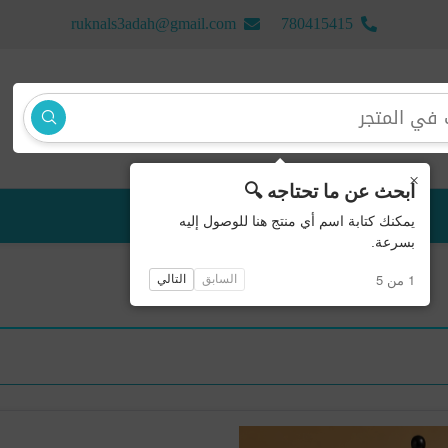
ruknals3adah@gmail.com
780415415
×
ابحث عن ما تحتاجه 🔍
منتجات جديدة
يمكنك كتابة اسم أي منتج هنا للوصول إليه
بسرعة.
1 من 5
السابق
التالي