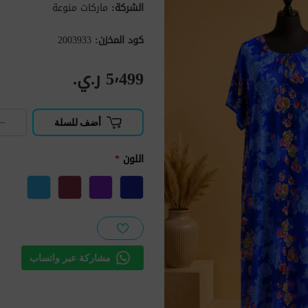
الشركة:
ماركات منوعة
كود المخزن:
2003933
5٬499 ر.ي.‏
−
أضف للسلة
اللون
*
مشاركة عبر واتساب