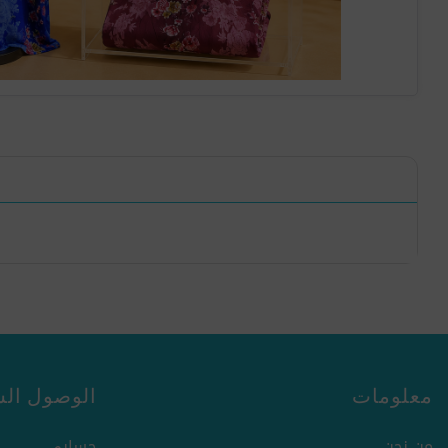
معلومات
الوصول الس
من نحن
حسابي