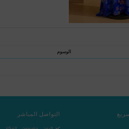
الوسوم
ريع
التواصل المباشر
اليمن - حضرموت - المكلا