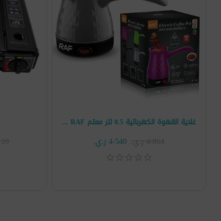
غلاية القهوة الكهربائية 0.5 لتر معتم RAF موديل R.126
4٬864 ر.ي.‏
4٬540 ر.ي.‏
4٬110