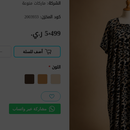
الشركة:
ماركات منوعة
كود المخزن:
2003933
5٬499 ر.ي.‏
−
أضف للسلة
اللون
*
مشاركة عبر واتساب