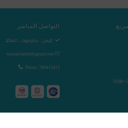
ريع
التواصل المباشر
اليمن - حضرموت - المكلا
ruknals3adah@gmail.com
Phone: 780415415
 مؤخرا