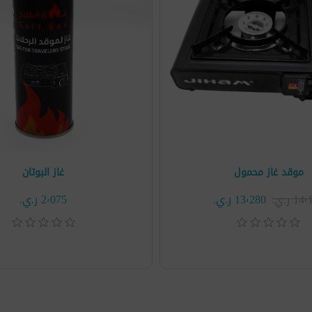
موقد غاز محمول
غاز البوتان
1 ر.ي.‏
13٬280 ر.ي.‏
2٬075 ر.ي.‏