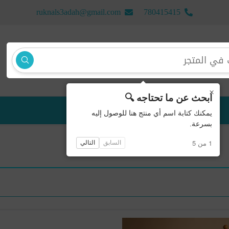
ruknals3adah@gmail.com
780415415
×
ابحث عن ما تحتاجه 🔍
منتجات جديدة
يمكنك كتابة اسم أي منتج هنا للوصول إليه
بسرعة.
1 من 5
السابق
التالي