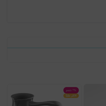
7% خصم
الاكثر طلباً