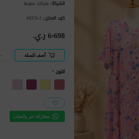
الشركة:
ماركات منوعة
كود المخزن:
2-04374
6٬698 ر.ي.‏
−
أضف للسلة
اللون
*
مشاركة عبر واتساب