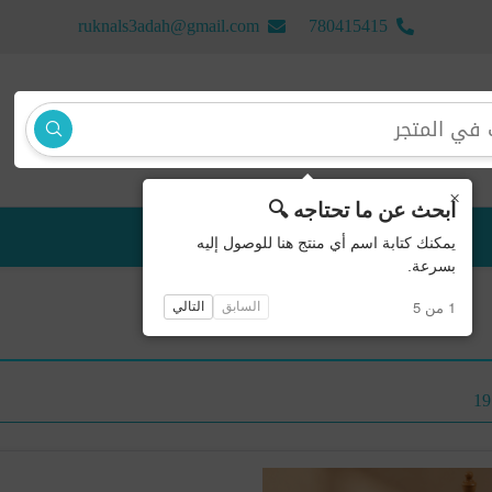
ruknals3adah@gmail.com
780415415
×
ابحث عن ما تحتاجه 🔍
منتجات جديدة
يمكنك كتابة اسم أي منتج هنا للوصول إليه
بسرعة.
1 من 5
السابق
التالي