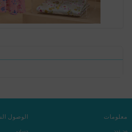
معلومات
الوصول الس
من نحن
حسابي