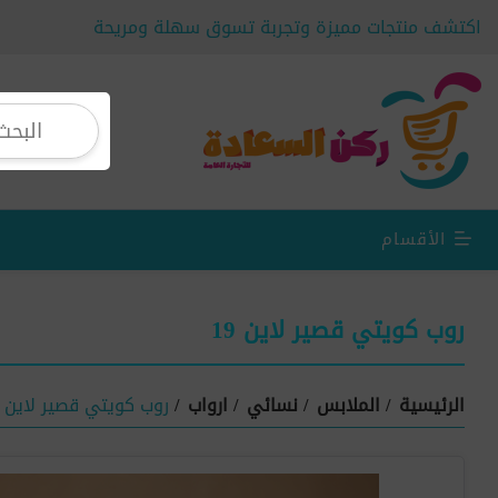
اكتشف منتجات مميزة وتجربة تسوق سهلة ومريحة
الأقسام
روب كويتي قصير لاين 19
الرئيسية
/
الملابس
/
نسائي
/
ارواب
/
روب كويتي قصير لاين 19