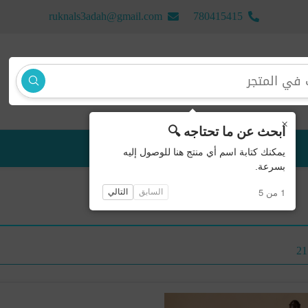
ruknals3adah@gmail.com
780415415
×
ابحث عن ما تحتاجه 🔍
منتجات جديدة
يمكنك كتابة اسم أي منتج هنا للوصول إليه
بسرعة.
1 من 5
السابق
التالي