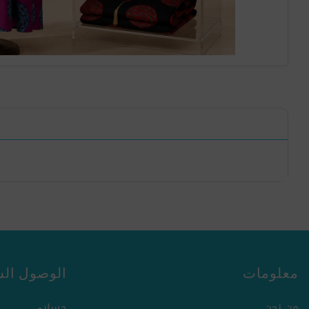
معلومات
الوصول الس
من نحن
حسابي