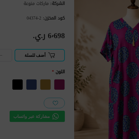
الشركة:
ماركات منوعة
كود المخزن:
2-04374
6٬698 ر.ي.‏
−
أضف للسلة
اللون
*
مشاركة عبر واتساب