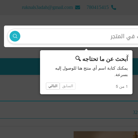
ruknals3adah@gmail.com
780415415
×
ابحث عن ما تحتاجه 🔍
منتجات جديدة
يمكنك كتابة اسم أي منتج هنا للوصول إليه
بسرعة.
1 من 5
السابق
التالي