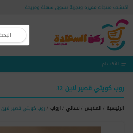
اكتشف منتجات مميزة وتجربة تسوق سهلة ومريحة
الأقسام
روب كويتي قصير لاين 32
الرئيسية
/
الملابس
/
نسائي
/
ارواب
/
روب كويتي قصير لاين 32