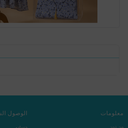
معلومات
الوصول الس
من نحن
حسابي