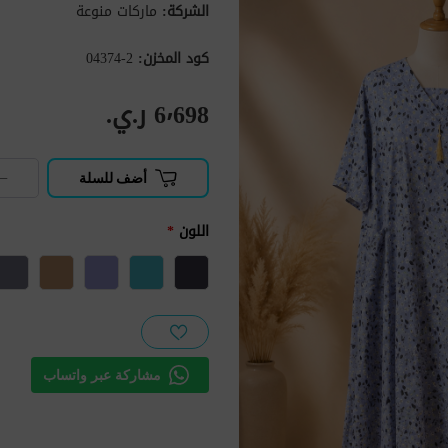
الشركة:
ماركات منوعة
كود المخزن:
2-04374
6٬698 ر.ي.‏
−
أضف للسلة
اللون
*
مشاركة عبر واتساب