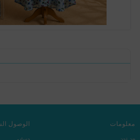
معلومات
الوصول الس
من نحن
حسابي