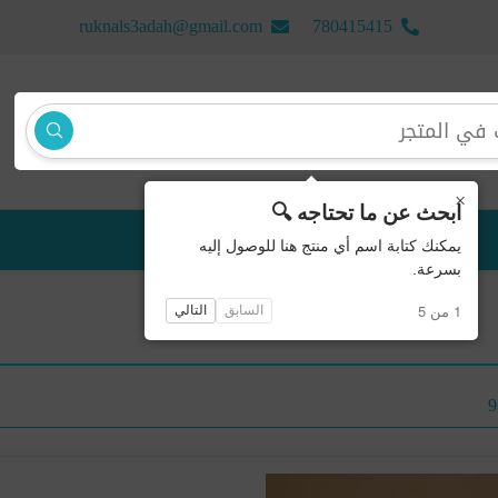
ruknals3adah@gmail.com
780415415
×
ابحث عن ما تحتاجه 🔍
منتجات جديدة
يمكنك كتابة اسم أي منتج هنا للوصول إليه
بسرعة.
1 من 5
السابق
التالي