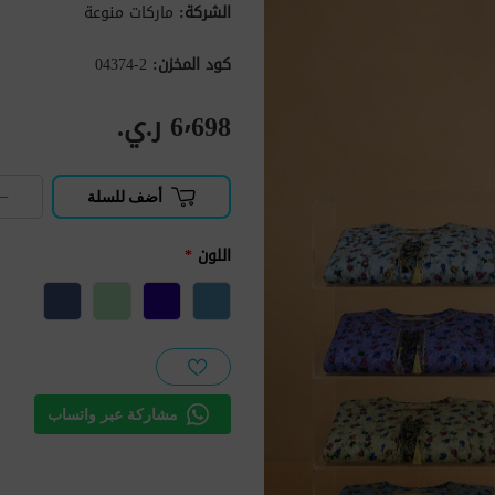
الشركة:
ماركات منوعة
كود المخزن:
2-04374
6٬698 ر.ي.‏
−
أضف للسلة
اللون
*
مشاركة عبر واتساب