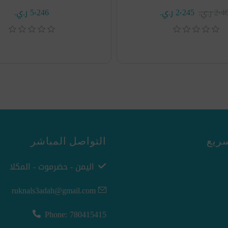
2٬ ر.ي.‏
2٬245 ر.ي.‏
5٬246 ر.ي.‏
ريع
التواصل المباشر
اليمن - حضرموت - المكلا
ruknals3adah@gmail.com
Phone: 780415415