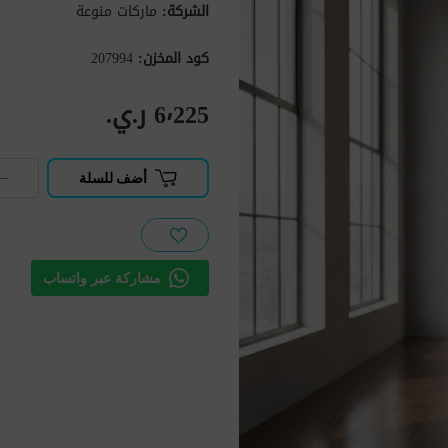
الشركة:
ماركات منوعة
كود المخزن:
207994
6٬225 ر.ي.‏
−
أضف للسلة
مشاركة عبر واتساب