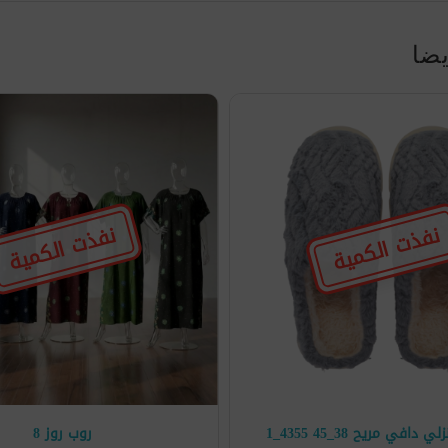
يضا
نفذت الكمية
نفذت الكمية
في مريح 38_45 4355_1
روب روز 8