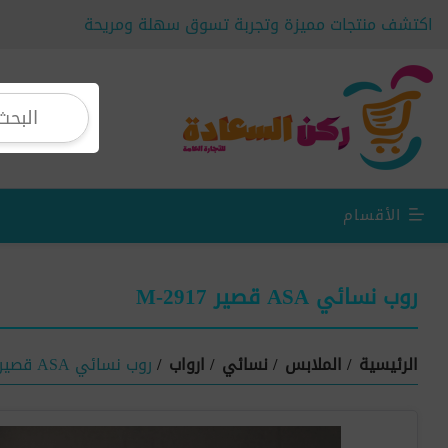
اكتشف منتجات مميزة وتجربة تسوق سهلة ومريحة
الأقسام
روب نسائي ASA قصير M-2917
الرئيسية
/
الملابس
/
نسائي
/
ارواب
/
روب نسائي ASA قصير M-2917