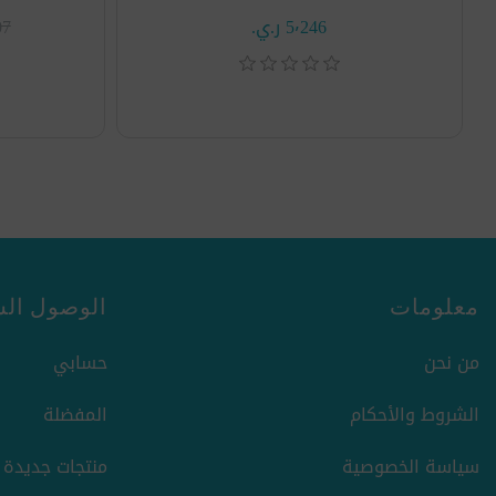
5٬246 ر.ي.‏
407
معلومات
الوصول الس
من نحن
حسابي
الشروط والأحكام
المفضلة
سياسة الخصوصية
منتجات جديدة