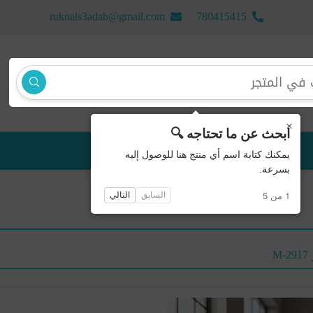
ruknals3adah@gmail.com
780415415
×
ابحث عن ما تحتاجه 🔍
منتجات جديدة
يمكنك كتابة اسم أي منتج هنا للوصول إليه
بسرعة.
1 من 5
السابق
التالي