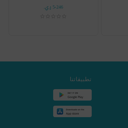
5٬246 ر.ي.‏
تطبيقاتنا