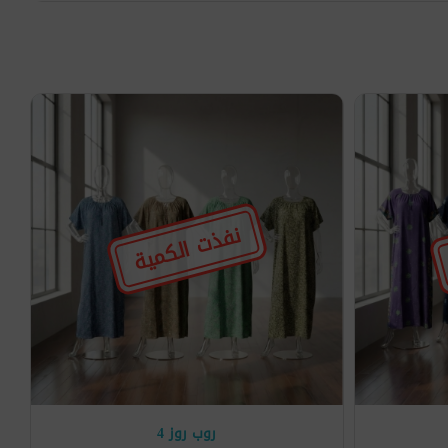
نفذت الكمية
روب روز 4