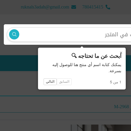
ruknals3adah@gmail.com
780415415
×
ابحث عن ما تحتاجه 🔍
منتجات جديدة
يمكنك كتابة اسم أي منتج هنا للوصول إليه
بسرعة.
1 من 5
السابق
التالي