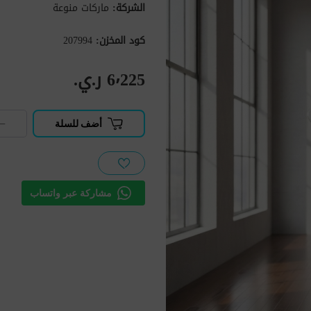
الشركة:
ماركات منوعة
كود المخزن:
207994
6٬225 ر.ي.‏
−
أضف للسلة
مشاركة عبر واتساب