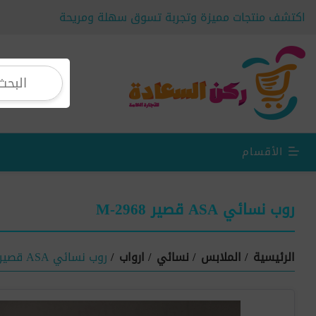
اكتشف منتجات مميزة وتجربة تسوق سهلة ومريحة
الأقسام
روب نسائي ASA قصير M-2968
الرئيسية
/
الملابس
/
نسائي
/
ارواب
/
روب نسائي ASA قصير M-2968