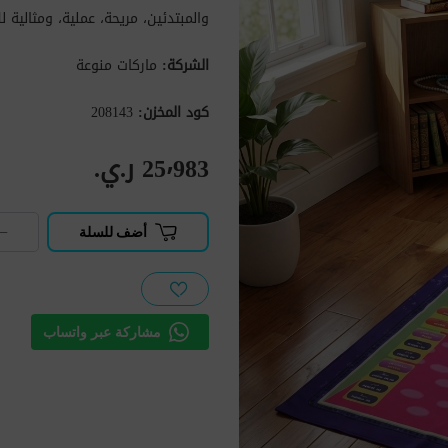
والمبتدئين، مريحة، عملية، ومثالية 
الشركة:
ماركات منوعة
كود المخزن:
208143
25٬983 ر.ي.‏
−
أضف للسلة
مشاركة عبر واتساب