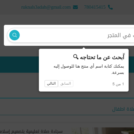
ruknals3adah@gmail.com
780415415
×
ابحث عن ما تحتاجه 🔍
منتجات جديدة
يمكنك كتابة اسم أي منتج هنا للوصول إليه
بسرعة.
1 من 5
السابق
التالي
اة اطفال
سجادة صلاة تعليمية بتصميم إسلام