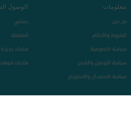
معلومات
الوصول الس
من نحن
حسابي
الشروط والأحكام
المفضلة
سياسة الخصوصية
منتجات جديدة
سياسة التوصيل والشحن
منتجات شوهدت
سياسة الاستبدال والاسترجاع
حقوق الطبع والنشر والنسخ؛ 2026 ركن السعادة. كل الحقوق
محفوظة.