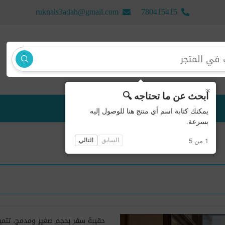
ruknals3adah@gmail.com
780415415
×
ابحث عن ما تحتاجه 🔍
منتجات جديدة
يمكنك كتابة اسم أي منتج هنا للوصول إليه
بسرعة.
1 من 5
السابق
التالي
حقيبة سفر بحجم صغير ومدمج، تتمي