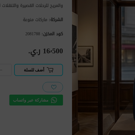
والمريح للرحلات القصيرة والتنقلات ا
الشركة:
ماركات منوعة
كود المخزن:
2081788
16٬500 ر.ي.‏
−
أضف للسلة
مشاركة عبر واتساب