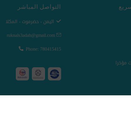
ريع
التواصل المباشر
اليمن - حضرموت - المكلا
ruknals3adah@gmail.com
Phone: 780415415
 مؤخرا
nopCommerce
Powered by