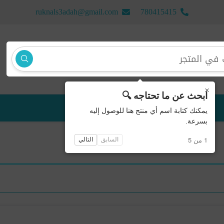
ruknals3adah@gmail.com
780415415
×
ابحث عن ما تحتاجه 🔍
منتجات جديدة
يمكنك كتابة اسم أي منتج هنا للوصول إليه
بسرعة.
1 من 5
السابق
التالي