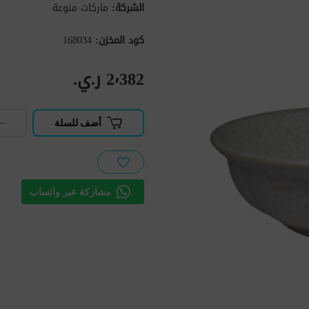
الشركة:
ماركات منوعة
كود المخزن:
168034
2٬382 ر.ي.‏
−
أضف للسلة
مشاركة عبر واتساب