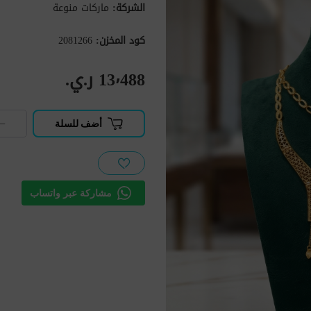
الشركة:
ماركات منوعة
كود المخزن:
2081266
13٬488 ر.ي.‏
−
أضف للسلة
مشاركة عبر واتساب