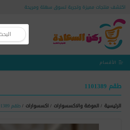
اكتشف منتجات مميزة وتجربة تسوق سهلة ومريحة
الأقسام
طقم 1101389
الرئيسية
/
الموضة والاكسسوارات
/
اكسسوارات
/
طقم 1101389