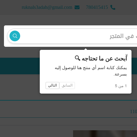
ruknals3adah@gmail.com
780415415
×
ابحث عن ما تحتاجه 🔍
منتجات جديدة
يمكنك كتابة اسم أي منتج هنا للوصول إليه
بسرعة.
1 من 5
السابق
التالي