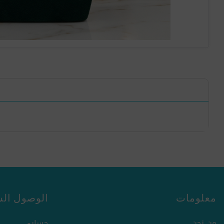
معلومات
الوصول الس
من نحن
حسابي