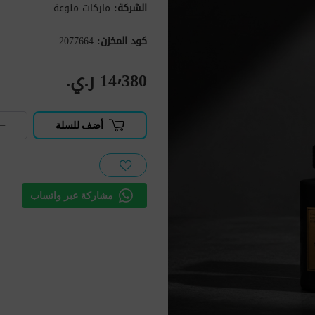
الشركة:
ماركات منوعة
كود المخزن:
2077664
14٬380 ر.ي.‏
−
أضف للسلة
مشاركة عبر واتساب