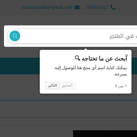
ruknals3adah@gmail.com
780415415
×
ابحث عن ما تحتاجه 🔍
منتجات جديدة
يمكنك كتابة اسم أي منتج هنا للوصول إليه
بسرعة.
1 من 5
السابق
التالي