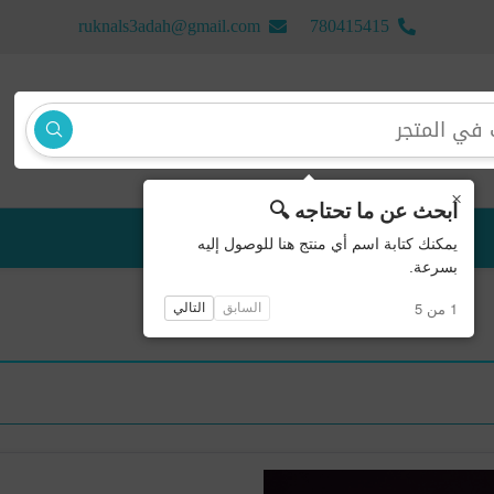
ruknals3adah@gmail.com
780415415
×
ابحث عن ما تحتاجه 🔍
منتجات جديدة
يمكنك كتابة اسم أي منتج هنا للوصول إليه
بسرعة.
1 من 5
السابق
التالي