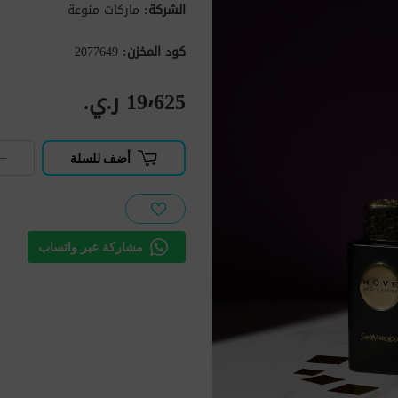
الشركة:
ماركات منوعة
كود المخزن:
2077649
19٬625 ر.ي.‏
−
أضف للسلة
مشاركة عبر واتساب