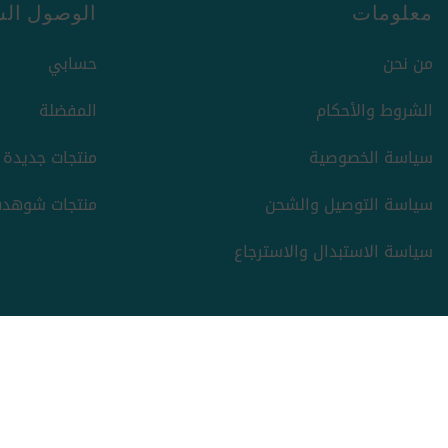
معلومات
الوصول الس
من نحن
حسابي
الشروط والأحكام
المفضلة
سياسة الخصوصية
منتجات جديدة
سياسة التوصيل والشحن
منتجات شوهدت
سياسة الاستبدال والاسترجاع
حقوق الطبع والنشر والنسخ؛ 2026 ركن السعادة. كل الحقوق
محفوظة.