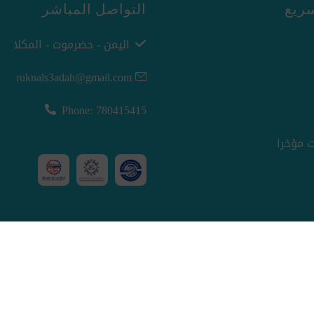
ريع
التواصل المباشر
اليمن - حضرموت - المكلا
ruknals3adah@gmail.com
Phone: 780415415
 مؤخرا
nopCommerce
Powered by