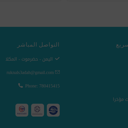
ريع
التواصل المباشر
اليمن - حضرموت - المكلا
ruknals3adah@gmail.com
Phone: 780415415
 مؤخرا