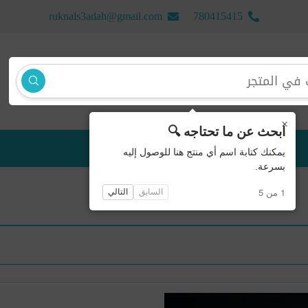
ruknals3adah@gmail.com
780415415
×
ابحث عن ما تحتاجه 🔍
منتجات جديدة
يمكنك كتابة اسم أي منتج هنا للوصول إليه
بسرعة.
1 من 5
السابق
التالي