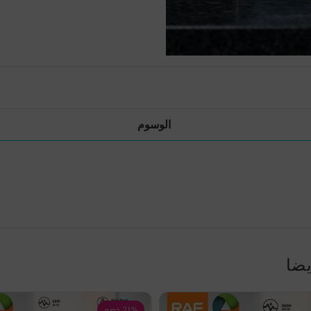
الوسوم
يضا
21% خصم