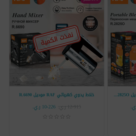
نفذت الكمية
عصارة لاسلكية محمولة RAF موديل R.2825O
خلاط يدوي كهربائي RAF موديل R.6690
12٬915 ر.ي.‏
10٬226 ر.ي.‏