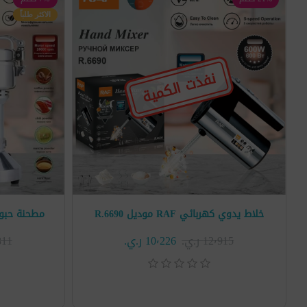
الاكثر طلباً
نفذت الكمية
خلاط يدوي كهربائي RAF موديل R.6690
مطحنة حبوب كهربائي
12٬915 ر.ي.‏
10٬226 ر.ي.‏
6٬811