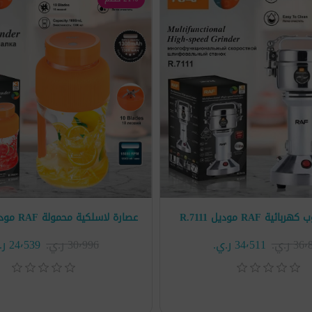
ة RAF موديل R.7111
3 ر.ي.‏
34٬511 ر.ي.‏
30٬996 ر.ي.‏
24٬539 ر.ي.‏