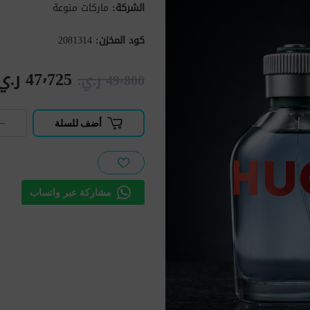
الشركة:
ماركات منوعة
كود المخزن:
2081314
47٬725 ر.ي.‏
49٬800 ر.ي.‏
−
أضف للسلة
مشاركة عبر واتساب