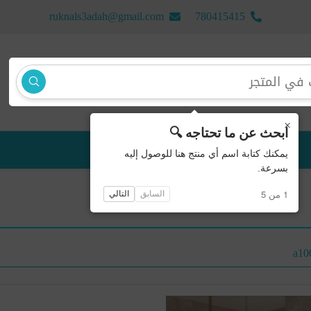
ruknals3adah@gmail.com
780415415
×
ابحث عن ما تحتاجه 🔍
منتجات جديدة
يمكنك كتابة اسم أي منتج هنا للوصول إليه
بسرعة.
1 من 5
السابق
التالي