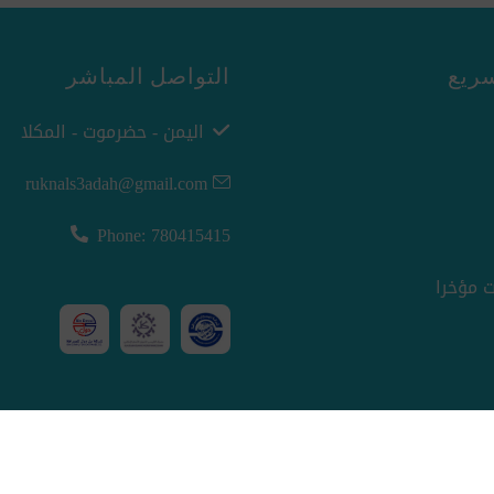
ريع
التواصل المباشر
اليمن - حضرموت - المكلا
ruknals3adah@gmail.com
Phone: 780415415
 مؤخرا
nopCommerce
Powered by