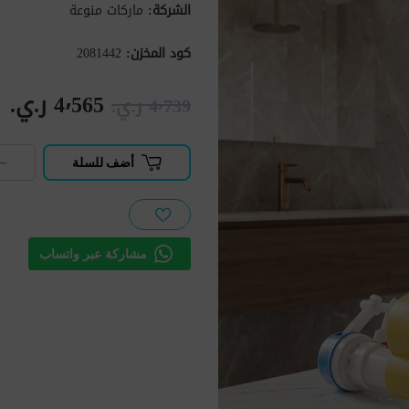
الشركة:
ماركات منوعة
كود المخزن:
2081442
4٬565 ر.ي.‏
4٬739 ر.ي.‏
−
أضف للسلة
مشاركة عبر واتساب