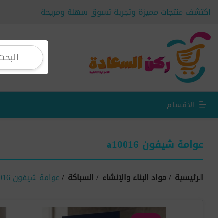
اكتشف منتجات مميزة وتجربة تسوق سهلة ومريحة
الأقسام
عوامة شيفون a10016
الرئيسية
/
مواد البناء والإنشاء
/
السباكة
/
عوامة شيفون a10016