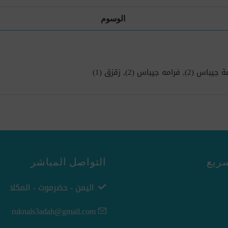
الوسوم
مة جيباس
(2)
,
فرامه جيباس
(2)
,
زقزق
(1)
ريع
التواصل المباشر
اليمن - حضرموت - المكلا
ruknals3adah@gmail.com