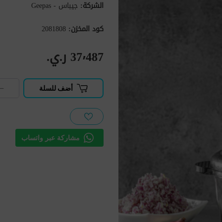
الشركة:
جيباس - Geepas
كود المخزن:
2081808
37٬487 ر.ي.‏
−
أضف للسلة
مشاركة عبر واتساب