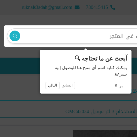
ruknals3adah@gmail.com
780415415
×
ابحث عن ما تحتاجه 🔍
منتجات جديدة
يمكنك كتابة اسم أي منتج هنا للوصول إليه
بسرعة.
1 من 5
السابق
التالي
ر موديل GMC42024