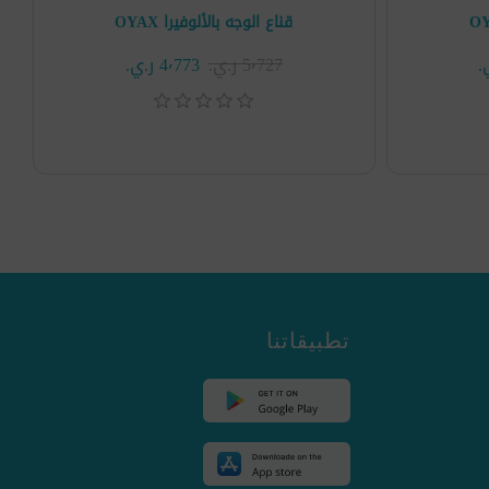
قناع الوجه بالألوفيرا OYAX
5٬727 ر.ي.‏
4٬773 ر.ي.‏
تطبيقاتنا