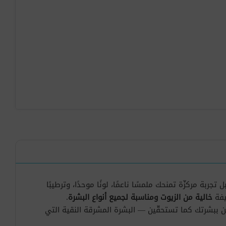
ع ليس مجرد خطوة في روتين العناية، بل تجربة مركزّة تمنحك ملمسًا ناعمًا، لونًا موحدًا، وترطيبًا
يفة
خالية من الزيوت ومناسبة لجميع أنواع البشرة
.
ّين ببشرتك كما تستحقّين — البشرة المشرقة النقية التي