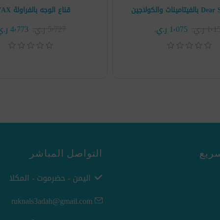
قناع الوجه بالفراولة OYAX
1٬ ر.ي.‏
1٬075 ر.ي.‏
5٬727 ر.ي.‏
4٬773 ر.ي.‏
ريع
التواصل المباشر
اليمن - حضرموت - المكلا
ruknals3adah@gmail.com