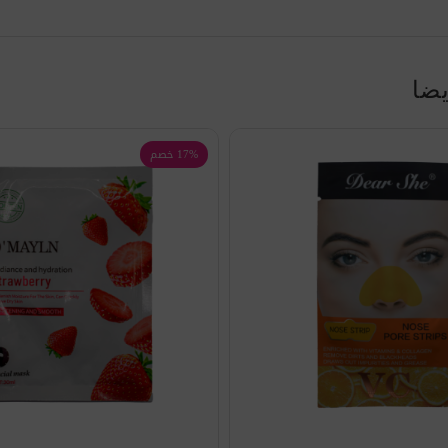
يضا
17% خصم