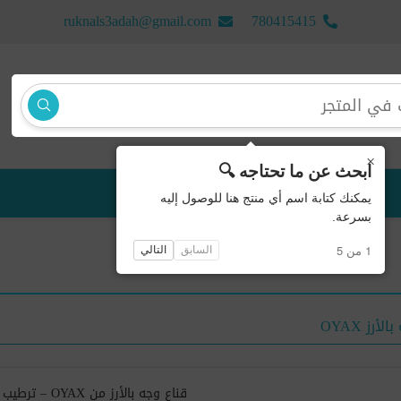
ruknals3adah@gmail.com
780415415
×
ابحث عن ما تحتاجه 🔍
منتجات جديدة
يمكنك كتابة اسم أي منتج هنا للوصول إليه
بسرعة.
1 من 5
السابق
التالي
أرز OYAX
قناع وجه بالأرز من OYAX – ترطيب عميق، تفتيح طبيعي، وإشراقة فورية لبشرة متوازنة.