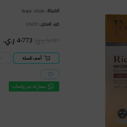
الشركة:
ماركات منوعة
كود المخزن:
135233
4٬773 ر.ي.‏
5٬727 ر.ي.‏
−
أضف للسلة
مشاركة عبر واتساب