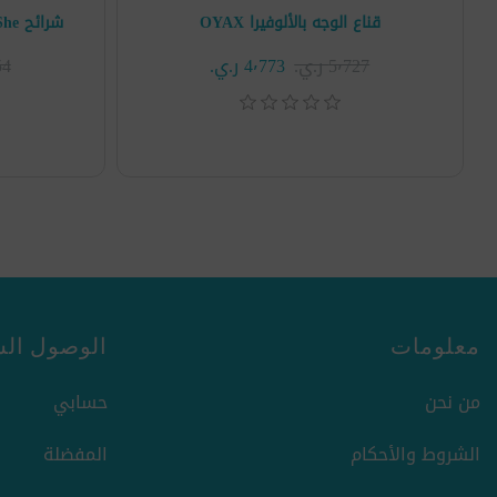
قناع الوجه بالألوفيرا OYAX
شرائح Dear She بالفيتامينات والكولاجين
5٬727 ر.ي.‏
4٬773 ر.ي.‏
154
معلومات
الوصول الس
من نحن
حسابي
الشروط والأحكام
المفضلة