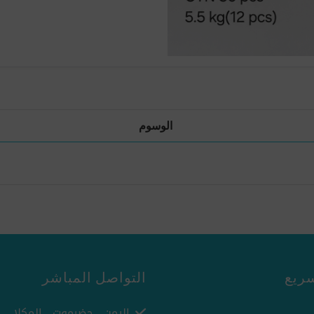
الوسوم
ريع
التواصل المباشر
اليمن - حضرموت - المكلا