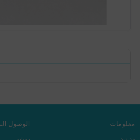
معلومات
الوصول الس
من نحن
حسابي