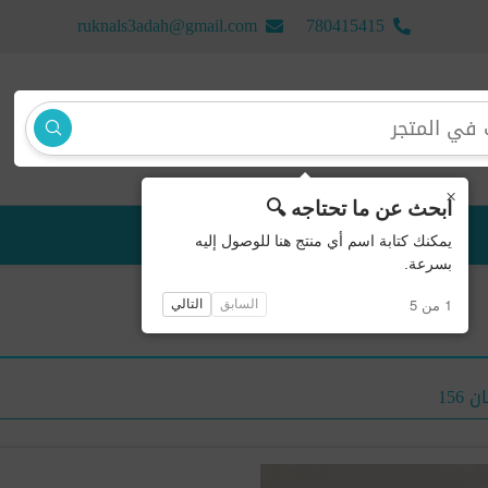
ruknals3adah@gmail.com
780415415
×
ابحث عن ما تحتاجه 🔍
منتجات جديدة
يمكنك كتابة اسم أي منتج هنا للوصول إليه
بسرعة.
1 من 5
السابق
التالي
156