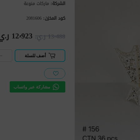
الشركة:
ماركات منوعة
كود المخزن:
2081606
12٬923 ر.ي.‏
13٬488 ر.ي.‏
−
أضف للسلة
مشاركة عبر واتساب