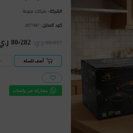
الشركة:
ماركات منوعة
كود المخزن:
2077487
80٬282 ر.ي.‏
86٬017 ر.ي.‏
−
أضف للسلة
مشاركة عبر واتساب