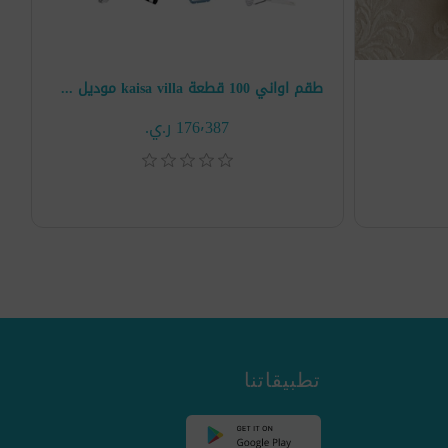
طقم اواني 100 قطعة kaisa villa موديل KV-100G
176٬387 ر.ي.‏
تطبيقاتنا