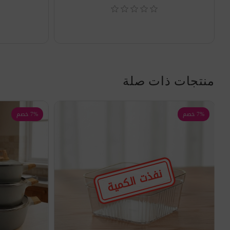
منتجات ذات صلة
7% خصم
7% خصم
نفذت الكمية