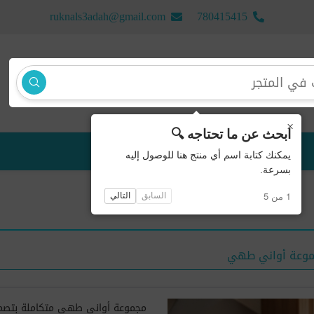
ruknals3adah@gmail.com
780415415
×
ابحث عن ما تحتاجه 🔍
منتجات جديدة
يمكنك كتابة اسم أي منتج هنا للوصول إليه
بسرعة.
1 من 5
السابق
التالي
وعة أواني طهي
مجموعة أواني طهي متكاملة بتصمي