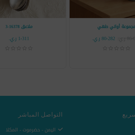
جموعة أواني طهي
ملاعق 16378-3
8 ر.ي.‏
80٬282 ر.ي.‏
1٬311 ر.ي.‏
ريع
التواصل المباشر
اليمن - حضرموت - المكلا