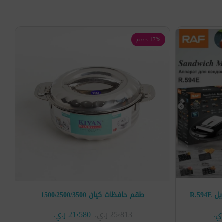
17% خصم
طقم حافظات كيان 1500/2500/3500
25٬813 ر.ي.‏
21٬580 ر.ي.‏