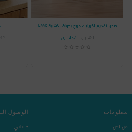
صحن تقديم اكريليك مربع بحواف ذهبية 996-1
م
461 ر.ي.‏
432 ر.ي.‏
6٬017
معلومات
الوصول الس
من نحن
حسابي