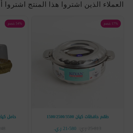
العملاء الذين اشتروا هذا المنتج اشتروا أ
17% خصم
54% خصم
طقم حافظات كيان 1500/2500/3500
حامل كيك
25٬813 ر.ي.‏
21٬580 ر.ي.‏
3٬248