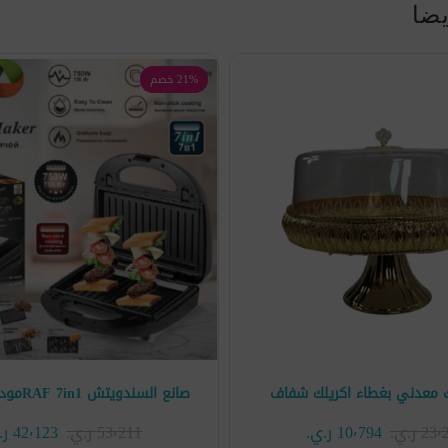
يضا
21% خصم
 معدني بغطاء اكريلك شفاف
صانع السندويتش RAF 7in1موديل R.594E
2 ر.ي.‏
10٬794 ر.ي.‏
53٬211 ر.ي.‏
42٬123 ر.ي.‏