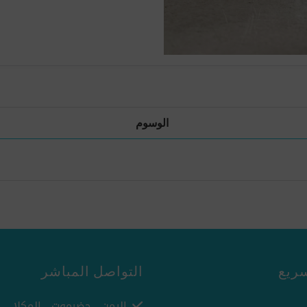
الوسوم
ريع
التواصل المباشر
اليمن - حضرموت - المكلا