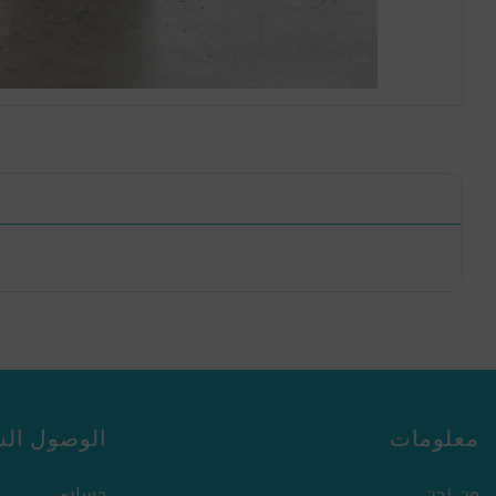
معلومات
الوصول الس
من نحن
حسابي