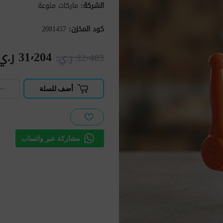
الشركة:
ماركات منوعة
كود المخزن:
2081457
31٬204 ر.ي.‏
32٬403 ر.ي.‏
−
أضف للسلة
مشاركة عبر واتساب