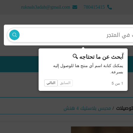
ruknals3adah@gmail.com
780415415
×
ابحث عن ما تحتاجه 🔍
منتجات جديدة
يمكنك كتابة اسم أي منتج هنا للوصول إليه
بسرعة.
1 من 5
السابق
التالي
توصيلات
/
محبس بلاستيك 4 هنش