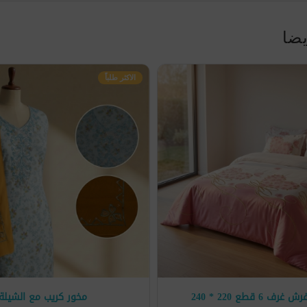
يضا
الاكثر طلباً
 6 قطع 220 * 240
مخور كريب مع الشيلة