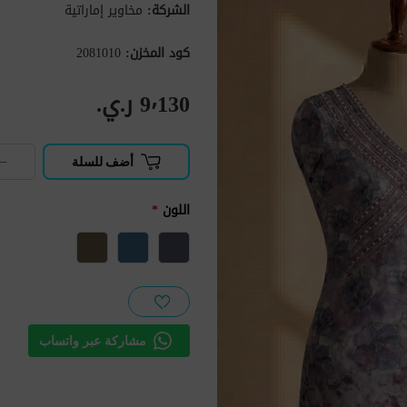
الشركة:
مخاوير إماراتية
كود المخزن:
2081010
9٬130 ر.ي.‏
−
أضف للسلة
اللون
*
مشاركة عبر واتساب