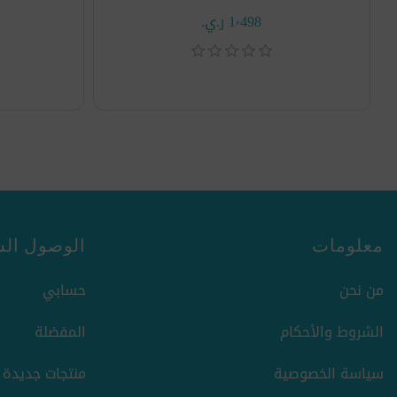
1٬498 ر.ي.‏
معلومات
الوصول الس
من نحن
حسابي
الشروط والأحكام
المفضلة
سياسة الخصوصية
منتجات جديدة