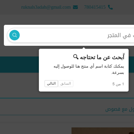
ruknals3adah@gmail.com
780415415
×
ابحث عن ما تحتاجه 🔍
منتجات جديدة
يمكنك كتابة اسم أي منتج هنا للوصول إليه
بسرعة.
1 من 5
السابق
التالي
لول مع فصوص