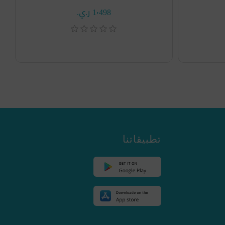
1٬498 ر.ي.‏
تطبيقاتنا