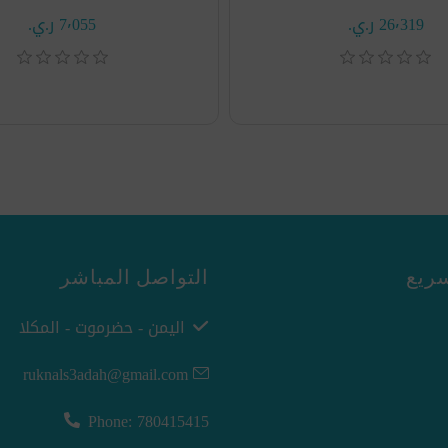
26٬319 ر.ي.‏
7٬055 ر.ي.‏
ريع
التواصل المباشر
اليمن - حضرموت - المكلا
ruknals3adah@gmail.com
Phone: 780415415