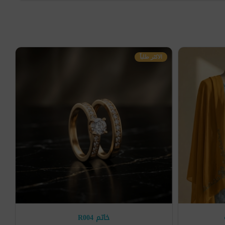
الاكثر طلباً
خاتم R004