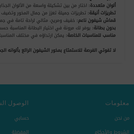
ألوان متعددة:
اختار من بين تشكيلة واسعة من الألوان الجذاب
تطريزات أنيقة:
تطريزات جميلة تعزز من جمال المخور وتضيف 
قماش شيفون ناعم:
خفيف ومريح، مثالي لراحة تامة في جميع
بدون بطانة:
يوفر لك مرونة في اختيار البطانة المناسبة حس
مناسب للمناسبات الخاصة:
يمكن ارتداؤه في مختلف المناسبات
لا تفوتي الفرصة للاستمتاع بمخور الشيفون الرائع بألوانه ال
معلومات
الوصول الس
من نحن
حسابي
الشروط والأحكام
المفضلة