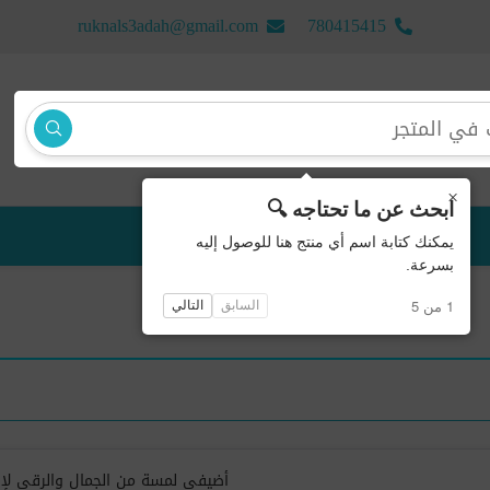
ruknals3adah@gmail.com
780415415
×
ابحث عن ما تحتاجه 🔍
منتجات جديدة
يمكنك كتابة اسم أي منتج هنا للوصول إليه
بسرعة.
1 من 5
السابق
التالي
أضيفي لمسة من الجمال والرقي لإطل