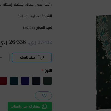
رائعة، بدون بطانة، ليمنحك إطلالة مث
الشركة:
مخاوير إماراتية
كود المخزن:
135054
26٬336 ر.ي.‏
27٬432 ر.ي.‏
−
أضف للسلة
اللون
*
مشاركة عبر واتساب