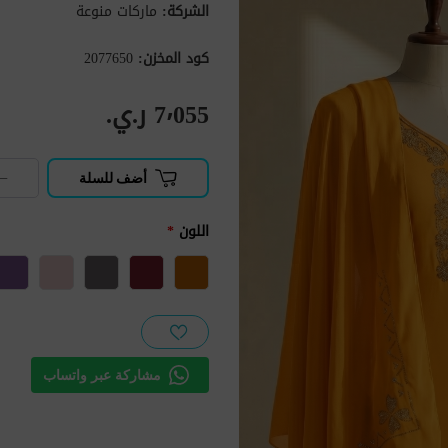
الشركة:
ماركات منوعة
كود المخزن:
2077650
7٬055 ر.ي.‏
−
أضف للسلة
اللون
*
مشاركة عبر واتساب