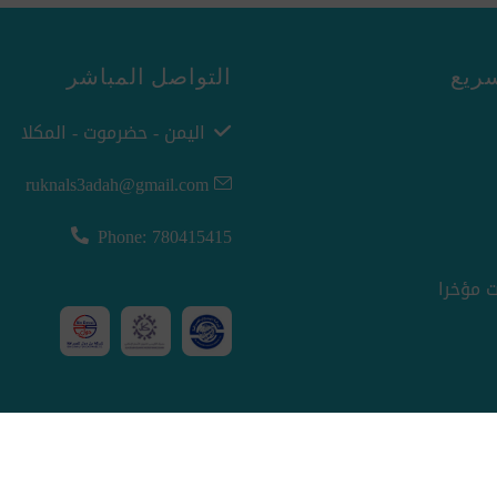
ريع
التواصل المباشر
اليمن - حضرموت - المكلا
ruknals3adah@gmail.com
Phone: 780415415
 مؤخرا
nopCommerce
Powered by