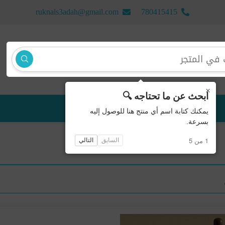
ruknals3adah@gmail.com
780415415
×
ابحث عن ما تحتاجه 🔍
منتجات جديدة
يمكنك كتابة اسم أي منتج هنا للوصول إليه
بسرعة.
1 من 5
السابق
التالي