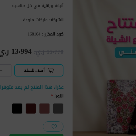
أنيقة وراقية في كل مناسبة.
الشركة:
ماركات منوعة
كود المخزن:
168104
13٬994 ر.ي.‏
15٬770 ر.ي.‏
−
أضف للسلة
عذرا، هذا المنتج لم يعد متوفر
اللون
*