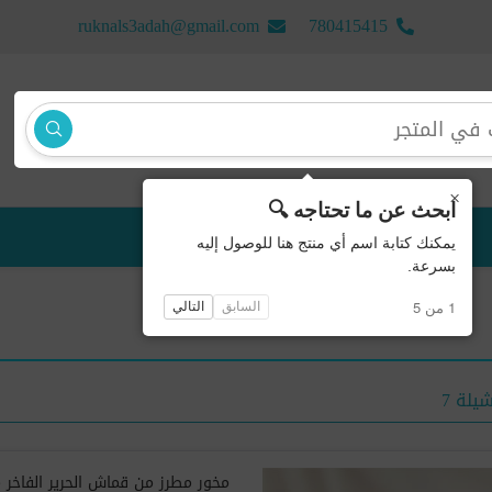
ruknals3adah@gmail.com
780415415
×
ابحث عن ما تحتاجه 🔍
منتجات جديدة
يمكنك كتابة اسم أي منتج هنا للوصول إليه
بسرعة.
1 من 5
السابق
التالي
يلة 7
مخور مطرز من قماش الحرير الفاخر مع