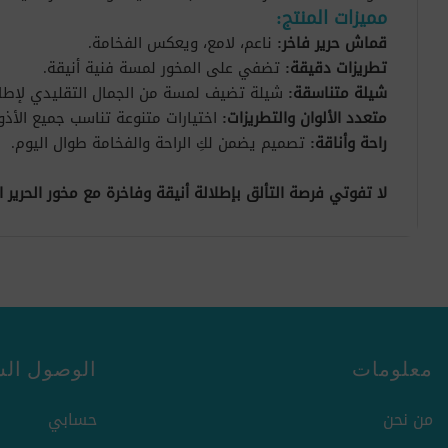
مميزات المنتج:
قماش حرير فاخر:
ناعم، لامع، ويعكس الفخامة.
تطريزات دقيقة:
تضفي على المخور لمسة فنية أنيقة.
شيلة متناسقة:
شيلة تضيف لمسة من الجمال التقليدي لإطلا
متعدد الألوان والتطريزات:
اختيارات متنوعة تناسب جميع الأذو
راحة وأناقة:
تصميم يضمن لكِ الراحة والفخامة طوال اليوم.
لا تفوتي فرصة التألق بإطلالة أنيقة وفاخرة مع مخور الحرير ا
معلومات
الوصول الس
من نحن
حسابي