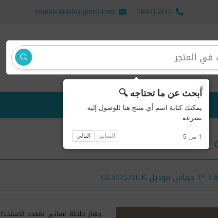
ruknals3adah@gmail.com
780415415
×
ابحث عن ما تحتاجه 🔍
منتجات جديدة
يمكنك كتابة اسم أي منتج هنا للوصول إليه
بسرعة.
1 من 5
السابق
التالي
GLS575