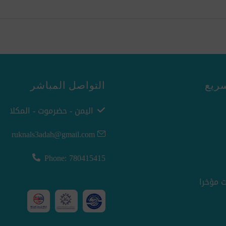
ريع
التواصل المباشر
اليمن - حضرموت - المكلا
ruknals3adah@gmail.com
Phone: 780415415
 مؤخرا