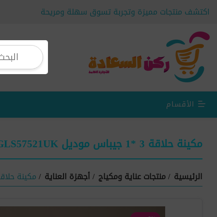
اكتشف منتجات مميزة وتجربة تسوق سهلة ومريحة
الأقسام
مكينة حلاقة 3 *1 جيباس موديل GLS57521UK
الرئيسية
/
منتجات عناية ومكياج
/
أجهزة العناية
/
مكينة حلاقة 3 *1 جيباس موديل 21UK