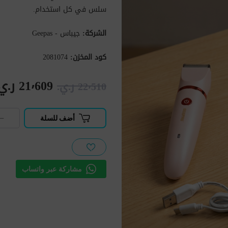
سلس في كل استخدام.
الشركة:
جيباس - Geepas
كود المخزن:
2081074
21٬609 ر.ي.‏
22٬510 ر.ي.‏
−
أضف للسلة
مشاركة عبر واتساب