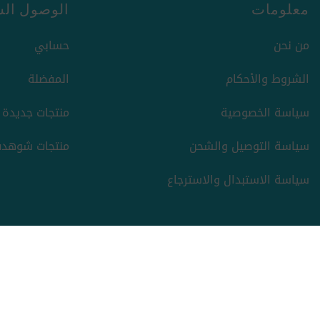
معلومات
الوصول الس
من نحن
حسابي
الشروط والأحكام
المفضلة
سياسة الخصوصية
منتجات جديدة
سياسة التوصيل والشحن
منتجات شوهدت
سياسة الاستبدال والاسترجاع
حقوق الطبع والنشر والنسخ؛ 2026 ركن السعادة. كل الحقوق
محفوظة.