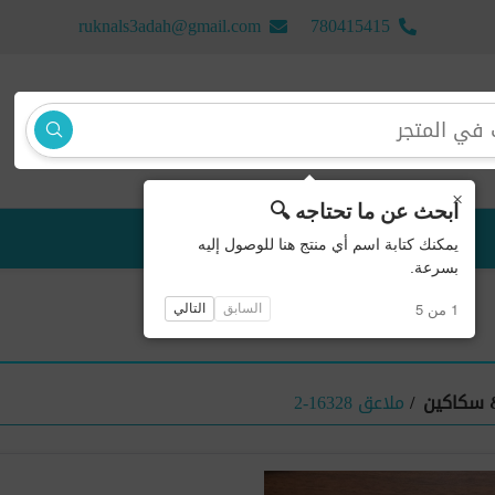
ruknals3adah@gmail.com
780415415
×
ابحث عن ما تحتاجه 🔍
منتجات جديدة
يمكنك كتابة اسم أي منتج هنا للوصول إليه
بسرعة.
1 من 5
السابق
التالي
 سكاكين
/
ملاعق 16328-2