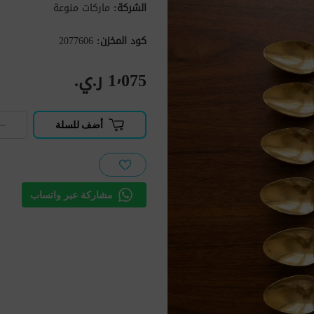
الشركة:
ماركات منوعة
كود المخزن:
2077606
1٬075 ر.ي.‏
−
أضف للسلة
مشاركة عبر واتساب