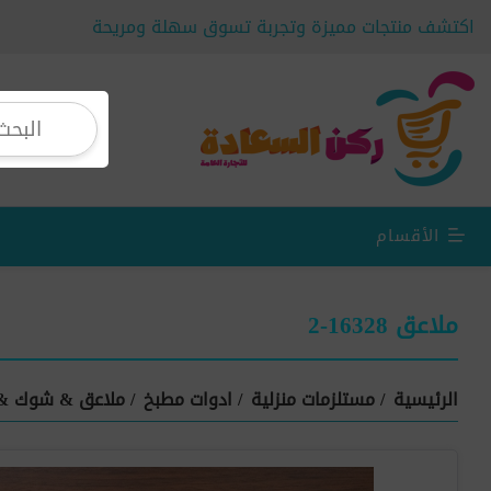
اكتشف منتجات مميزة وتجربة تسوق سهلة ومريحة
الأقسام
ملاعق 16328-2
الرئيسية
/
مستلزمات منزلية
/
ادوات مطبخ
/
ملاعق & شوك &