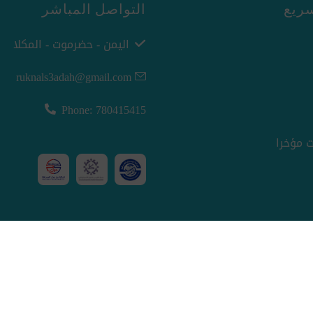
ريع
التواصل المباشر
اليمن - حضرموت - المكلا
ruknals3adah@gmail.com
Phone: 780415415
 مؤخرا
nopCommerce
Powered by