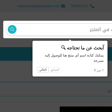
ruknals3adah@gmail.com
780415415
×
ابحث عن ما تحتاجه 🔍
منتجات جديدة
يمكنك كتابة اسم أي منتج هنا للوصول إليه
بسرعة.
1 من 5
السابق
التالي