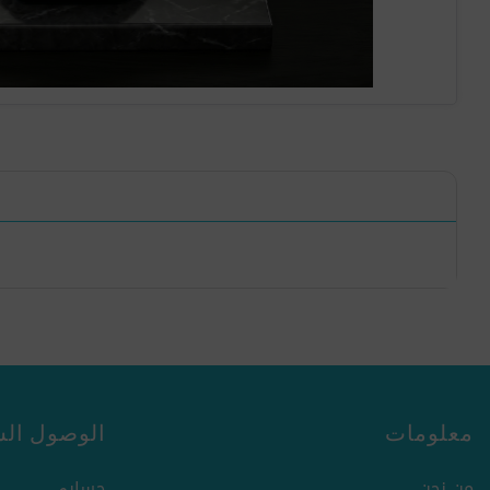
معلومات
الوصول الس
من نحن
حسابي