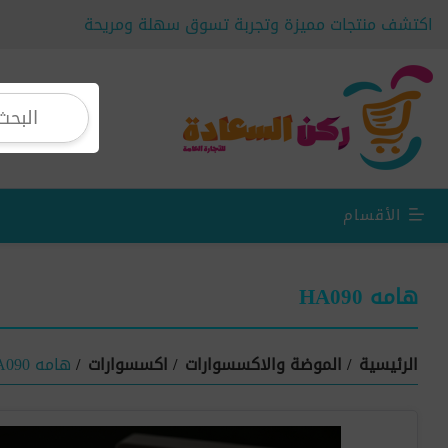
اكتشف منتجات مميزة وتجربة تسوق سهلة ومريحة
الأقسام
هامه HA090
الرئيسية
/
الموضة والاكسسوارات
/
اكسسوارات
/
هامه HA090