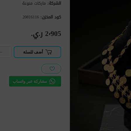
الشركة:
ماركات منوعة
كود المخزن:
20816116
2٬905 ر.ي.‏
−
أضف للسلة
مشاركة عبر واتساب