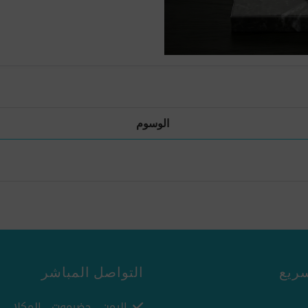
الوسوم
ريع
التواصل المباشر
اليمن - حضرموت - المكلا