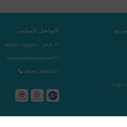
ريع
التواصل المباشر
اليمن - حضرموت - المكلا
ruknals3adah@gmail.com
Phone: 780415415
 مؤخرا