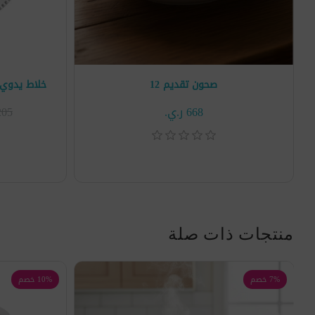
صحون تقديم 12
خلاط يدوي كهربائي 
668 ر.ي.‏
4٬205
منتجات ذات صلة
7% خصم
10% خصم