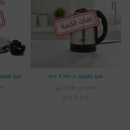
نفذت الكمية
غلاية كهربائية RAF R.7816 2L
8٬346 ر.ي.‏
7٬790 ر.ي.‏
٬300