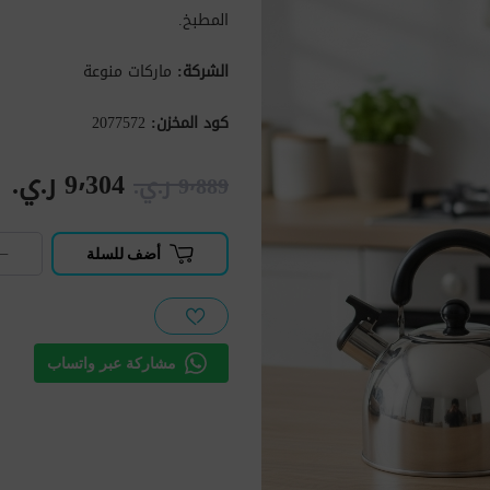
المطبخ.
الشركة:
ماركات منوعة
كود المخزن:
2077572
9٬304 ر.ي.‏
9٬889 ر.ي.‏
−
أضف للسلة
مشاركة عبر واتساب