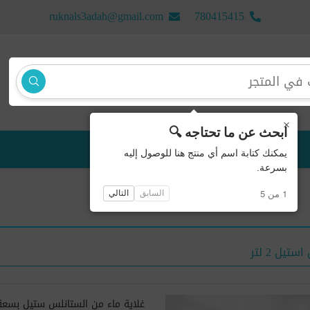
ruknals3adah@gmail.com
780415415
×
ابحث عن ما تحتاجه 🔍
منتجات جديدة
يمكنك كتابة اسم أي منتج هنا للوصول إليه
بسرعة.
1 من 5
السابق
التالي
يل 2 لتر