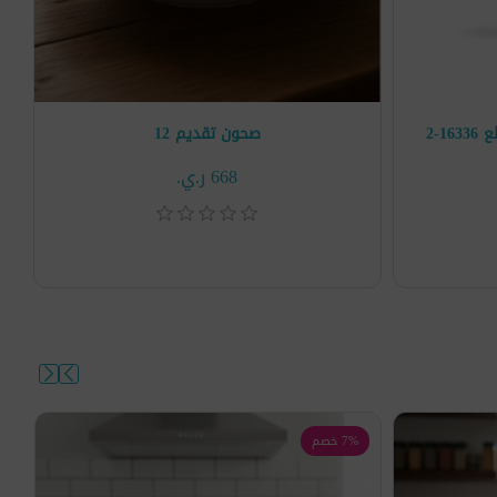
صحون تقديم 12
668 ر.ي.‏
7% خصم