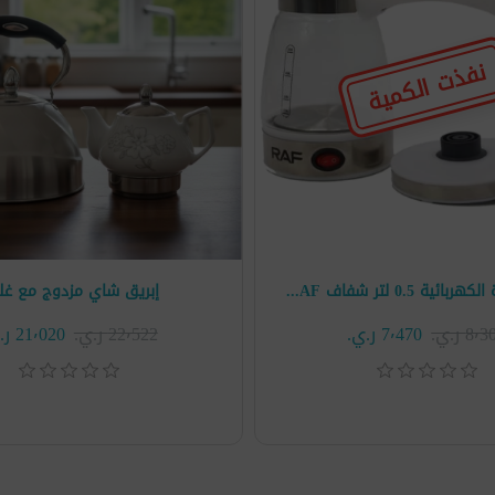
نفذت الكمية
غلاية القهوة الكهربائية 0.5 لتر شفاف RAF موديل R.125
إبريق شاي مزدوج مع غلا
8 ر.ي.‏
7٬470 ر.ي.‏
22٬522 ر.ي.‏
21٬020 ر.ي.‏