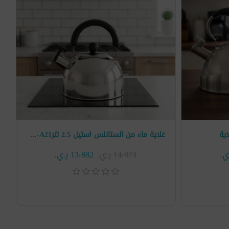
ية
غلاية ماء من الستانلس استيل 2.5 لتر2.5L-A21
14٬874 ر.ي.‏
13٬882 ر.ي.‏