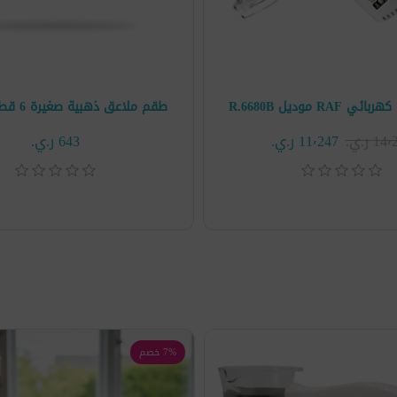
RAF موديل R.6680B
طقم ملاعق ذهبية صغيرة 6 قطع 16336-2
1 ر.ي.‏
11٬247 ر.ي.‏
643 ر.ي.‏
7% خصم